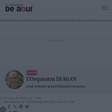
Ir al contenido principal
Portada
Comunitat
Valencia
Castellón
Alicante
Política
Economía
Sucesos
Cul
OPINIÓN
L’Orquestra DIAGAN
JOSÉ TORRES MARTÍNEZ
(HISTORIADOR)
25 de mayo de 2026 a las 17:36h
Actualizado el: 25 de mayo de 2026 a las 17:39h