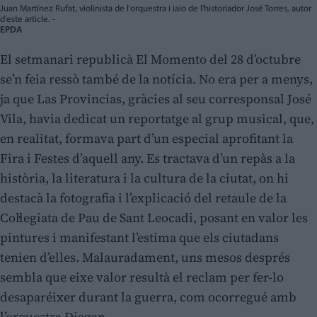
Juan Martínez Rufat, violinista de l'orquestra i iaio de l'historiador José Torres, autor
d'este article. -
EPDA
El setmanari republicà El Momento del 28 d’octubre
se’n feia ressò també de la notícia. No era per a menys,
ja que Las Provincias, gràcies al seu corresponsal José
Vila, havia dedicat un reportatge al grup musical, que,
en realitat, formava part d’un especial aprofitant la
Fira i Festes d’aquell any. Es tractava d’un repàs a la
història, la literatura i la cultura de la ciutat, on hi
destacà la fotografia i l’explicació del retaule de la
Col·legiata de Pau de Sant Leocadi, posant en valor les
pintures i manifestant l’estima que els ciutadans
tenien d’elles. Malauradament, uns mesos després
sembla que eixe valor resultà el reclam per fer-lo
desaparéixer durant la guerra, com ocorregué amb
l’orquestra Diagan.