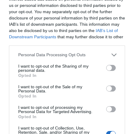
ara les revetles oficials de la Fira de Gandia, els
us or personal information disclosed to third parties prior to
your opt-out. You may separately opt-out of the further
concerts al teatre Royalty o els balls de saló a Foment,
disclosure of your personal information by third parties on the
estigueren acompanyats pels acords dels joves músics
IAB’s list of downstream participants. This information may
gandians que arribaren, fins i tot, a amenitzar el dinar
also be disclosed by us to third parties on the
IAB’s List of
Downstream Participants
that may further disclose it to other
dels ministres d’Agricultura, Indústria i Comerç pel
third parties.
març del 1935. El seu èxit anava creixent.
Personal Data Processing Opt Outs
I want to opt-out of the Sharing of my
personal data.
Opted In
I want to opt-out of the Sale of my
Personal Data.
Opted In
I want to opt-out of processing my
Personal Data for Targeted Advertising.
Opted In
I want to opt-out of Collection, Use,
Retention, Sale, and/or Sharing of my