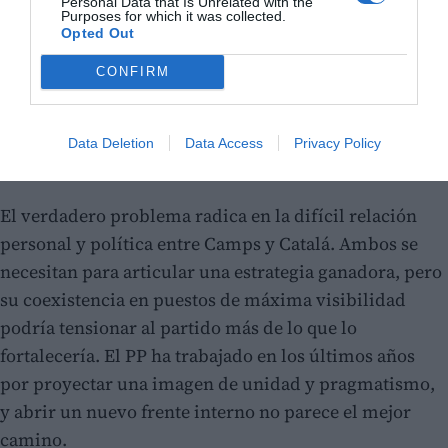
Personal Data that Is Unrelated with the
Purposes for which it was collected.
Opted Out
CONFIRM
Data Deletion
Data Access
Privacy Policy
El verdadero problema radica en la difícil relación
personal y política entre Camps y Catalá. Ambos se
necesitan para articular una estrategia ganadora, pero
su coexistencia en puestos de máxima visibilidad
podría tensionar al partido más de lo que lo
fortalecería. El PP ha trabajado en los últimos años
por proyectar una imagen de unidad y pragmatismo,
y abrir un nuevo frente interno no parece el mejor
camino.