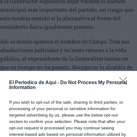
a la Generalitat supondría dejar vacante el bastión
municipal más importante del partido, un riesgo que
solo tendría sentido si la alternativa al frente del
consistorio fuera igualmente potente.
Ahí es donde aparece el nombre de Camps. Tras sus
absoluciones judiciales y su lento retorno a la vida
pública, el expresidente de la Generalitat insiste en
que su tiempo no ha pasado. Recuperar la alcaldía de
Valencia, cargo que ya ocupó Rita Barberá durante
El Periodico de Aqui -
Do Not Process My Personal
décadas, podría ser para él la vía de regresar al primer
Information
plano. No obstante, no puede ignorarse que su figura
sigue siendo polémica: para unos representa la etapa
If you wish to opt-out of the sale, sharing to third parties, or
processing of your personal or sensitive information for
dorada del PPCV, para otros un pasado del que el
targeted advertising by us, please use the below opt-out
partido intentó despegarse. Camps siempre puede
section to confirm your selection. Please note that after your
presentarse por un partido independiente y ser llave
opt-out request is processed you may continue seeing
interest-based ads based on personal information utilized by
de gobierno.