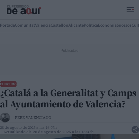
Ir al contenido principal
Portada
Comunitat
Valencia
Castellón
Alicante
Política
Economía
Sucesos
Cul
EL PICUDO
¿Catalá a la Generalitat y Camps
al Ayuntamiento de Valencia?
PERE VALENCIANO
28 de agosto de 2025 a las 16:07h
Actualizado el: 28 de agosto de 2025 a las 16:37h