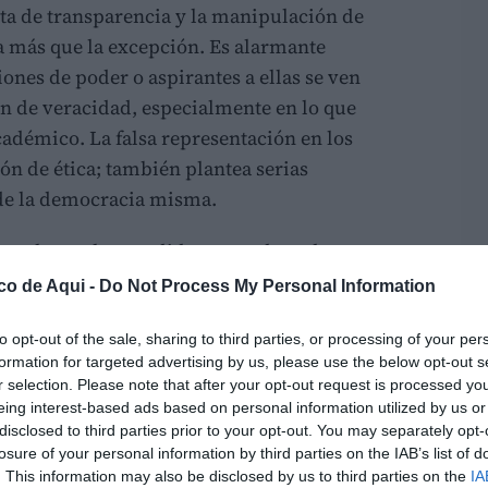
alta de transparencia y la manipulación de
 más que la excepción. Es alarmante
nes de poder o aspirantes a ellas se ven
en de veracidad, especialmente en lo que
académico. La falsa representación en los
ón de ética; también plantea serias
 de la democracia misma.
 con la que los candidatos pueden adornar sus
te el bombardeo constante de información y
co de Aqui -
Do Not Process My Personal Information
ar la validez de lo que se presenta
odos los partidos. A menudo, encontramos a
to opt-out of the sale, sharing to third parties, or processing of your per
formation for targeted advertising by us, please use the below opt-out s
 universidad, son nombrados en altos cargos
r selection. Please note that after your opt-out request is processed y
 justifiquen su ascenso. Y se jubilan y mueren
eing interest-based ads based on personal information utilized by us or
a.
disclosed to third parties prior to your opt-out. You may separately opt-
losure of your personal information by third parties on the IAB’s list of
. This information may also be disclosed by us to third parties on the
IA
a política necesita sangre nueva, pero ¿hasta