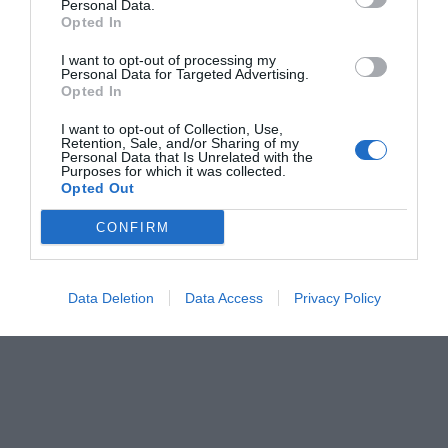
Personal Data.
Opted In
casas, sus cultivos y su futuro.
I want to opt-out of processing my
Es inadmisible que se escatime en prevención. Es una
Personal Data for Targeted Advertising.
Opted In
irresponsabilidad criminal. Porque cada euro no
invertido en limpiar un barranco, vigilar un bosque o
I want to opt-out of Collection, Use,
Retention, Sale, and/or Sharing of my
reforzar un cauce se convierte en millones perdidos y
Personal Data that Is Unrelated with the
Purposes for which it was collected.
vidas arrasadas.
Opted Out
CONFIRM
Data Deletion
Data Access
Privacy Policy