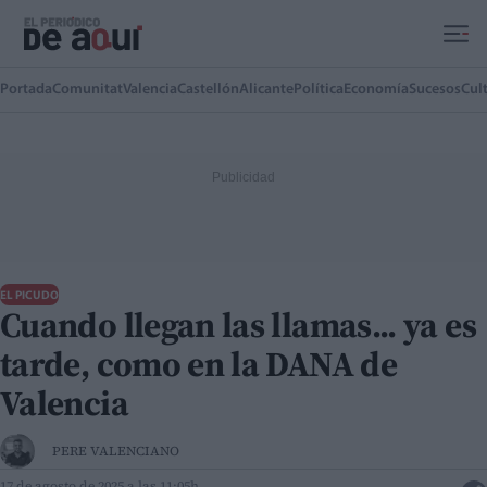
Ir al contenido principal
Portada
Comunitat
Valencia
Castellón
Alicante
Política
Economía
Sucesos
Cul
EL PICUDO
Cuando llegan las llamas... ya es
tarde, como en la DANA de
Valencia
PERE VALENCIANO
17 de agosto de 2025 a las 11:05h