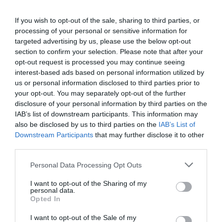
If you wish to opt-out of the sale, sharing to third parties, or
processing of your personal or sensitive information for
targeted advertising by us, please use the below opt-out
section to confirm your selection. Please note that after your
opt-out request is processed you may continue seeing
interest-based ads based on personal information utilized by
us or personal information disclosed to third parties prior to
your opt-out. You may separately opt-out of the further
disclosure of your personal information by third parties on the
IAB’s list of downstream participants. This information may
also be disclosed by us to third parties on the
IAB’s List of
Downstream Participants
that may further disclose it to other
third parties.
Pues sí sucederá de nuevo. Porque seguimos sin un
plan integral y coordinado. Seguimos sin medios
Personal Data Processing Opt Outs
suficientes, sin brigadas permanentes todo el año, sin
I want to opt-out of the Sharing of my
personal data.
limpieza de montes, sin prevención. Y eso sí, cada vez
Opted In
que hay un incendio, nos llenan las orejas con
I want to opt-out of the Sale of my
palabras huecas mientras los vecinos pierden sus