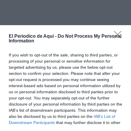
El Periodico de Aqui -
Do Not Process My Personal
Information
If you wish to opt-out of the sale, sharing to third parties, or
processing of your personal or sensitive information for
targeted advertising by us, please use the below opt-out
section to confirm your selection. Please note that after your
opt-out request is processed you may continue seeing
Las responsabilidades judiciales, si las hay, se
interest-based ads based on personal information utilized by
dirimirán en su momento. Pero las responsabilidades
us or personal information disclosed to third parties prior to
your opt-out. You may separately opt-out of the further
políticas son evidentes y no requieren sentencia: se
disclosure of your personal information by third parties on the
falló antes, por no haber hecho las obras preventivas
IAB’s list of downstream participants. This information may
que los expertos reclamaban desde hace años. Se falló
also be disclosed by us to third parties on the
IAB’s List of
Downstream Participants
that may further disclose it to other
durante, por no reaccionar con la contundencia
third parties.