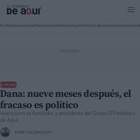
Ir al contenido principal
Portada
Comunitat
Valencia
Castellón
Alicante
Política
Economía
Sucesos
Cul
EL PICUDO
Dana: nueve meses después, el
fracaso es político
Valenciano es fundador y presidente del Grupo El Periódico
de Aquí
PERE VALENCIANO