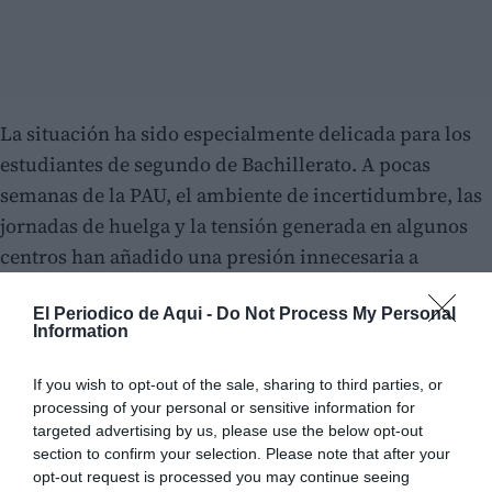
La situación ha sido especialmente delicada para los
estudiantes de segundo de Bachillerato. A pocas
semanas de la PAU, el ambiente de incertidumbre, las
jornadas de huelga y la tensión generada en algunos
centros han añadido una presión innecesaria a
quienes se jugaban buena parte de su futuro
El Periodico de Aqui -
Do Not Process My Personal
académico.
Information
Pero el problema no se limita a las clases perdidas. Se
If you wish to opt-out of the sale, sharing to third parties, or
han suspendido graduaciones de cuarto de ESO, cenas
processing of your personal or sensitive information for
de final de curso, excursiones y actividades
targeted advertising by us, please use the below opt-out
section to confirm your selection. Please note that after your
preparadas durante meses para los alumnos más
opt-out request is processed you may continue seeing