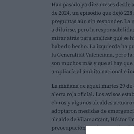
Han pasado ya diez meses desde a
de 2024, un episodio que dejó 228
preguntas aún sin responder. La 
a diluirse, pero la responsabilida
mirar atrás para analizar qué se h
haberlo hecho. La izquierda ha pu
la Generalitat Valenciana, pero la
son muchos más y que si hay que 
ampliaría al ámbito nacional e inc
La mañana de aquel martes 29 de 
alerta roja oficial. Los avisos es
claros y algunos alcaldes actuaro
adoptaron medidas de emergencia
alcalde de Vilamarxant, Héctor T
preocupación por los premios de