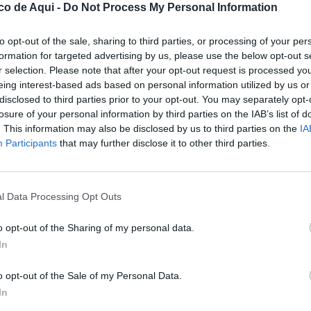
idimos posponerlos. Pero esa respuesta no fue
co de Aqui -
Do Not Process My Personal Information
vel autonómico, Carlos Mazón, presidente de
 huracán político. ¿Era él el único
to opt-out of the sale, sharing to third parties, or processing of your per
formation for targeted advertising by us, please use the below opt-out s
 la dimisión desde entonces. La pregunta
r selection. Please note that after your opt-out request is processed y
LO
eing interest-based ads based on personal information utilized by us or
disclosed to third parties prior to your opt-out. You may separately opt-
co, representa la máxima autoridad
losure of your personal information by third parties on the IAB’s list of
. This information may also be disclosed by us to third parties on the
IA
isis su obligación es liderar, coordinar y
Participants
that may further disclose it to other third parties.
exigirle explicaciones sobre la rapidez de sus
uesta. Ahora bien, cargar sobre él toda la
o políticamente interesado. La
l Data Processing Opt Outs
s compartida en varios niveles
o opt-out of the Sharing of my personal data.
In
ente a la cabeza, tampoco estuvo a la altura.
o opt-out of the Sale of my Personal Data.
on refuerzos suficientes. En situaciones así, la
In
otros recursos estatales no es opcional: es