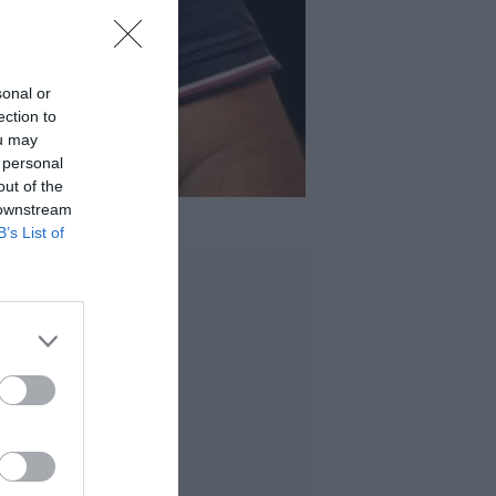
sonal or
ection to
ou may
 personal
out of the
 downstream
B’s List of