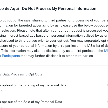
co de Aqui -
Do Not Process My Personal Information
to opt-out of the sale, sharing to third parties, or processing of your per
formation for targeted advertising by us, please use the below opt-out s
r selection. Please note that after your opt-out request is processed y
eing interest-based ads based on personal information utilized by us or
disclosed to third parties prior to your opt-out. You may separately opt-
losure of your personal information by third parties on the IAB’s list of
. This information may also be disclosed by us to third parties on the
IA
Participants
that may further disclose it to other third parties.
fuente preferida de Google de forma gratuita.
l Data Processing Opt Outs
ormación es la llave maestra del ascensor
o opt-out of the Sharing of my personal data.
studiar abre puertas, que el talento y el
In
stema donde la meritocracia supuestamente
a y descarnada, se empeña en demostrar lo
o opt-out of the Sale of my Personal Data.
nsor, tenemos un montacargas averiado en el
In