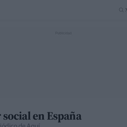
r social en España
riódico de Aquí