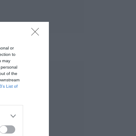
sonal or
 MÁS LEÍDO
ection to
ou may
 personal
out of the
 downstream
B’s List of