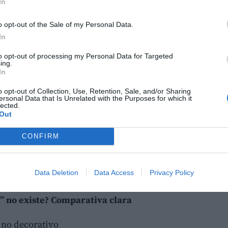
In
n “valenciano fuerte” en Madrid.
o opt-out of the Sale of my Personal Data.
stro con uno de los mayores presupuestos del
In
a… Nada. Miraba por sus intereses.
to opt-out of processing my Personal Data for Targeted
ing.
ialistas vendieron que por fin había un
In
 nacional.
o opt-out of Collection, Use, Retention, Sale, and/or Sharing
ersonal Data that Is Unrelated with the Purposes for which it
lected.
ió: no había territorio, no había bloque, no
Out
CONFIRM
l cuya influencia se evaporó cuando dejó de
más valenciano que se le puede atribuir es el
Data Deletion
Data Access
Privacy Policy
o” no existe? Comparativa clara
, no decorativo