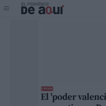
Ir al contenido principal
EL PICUDO
El 'poder valenc