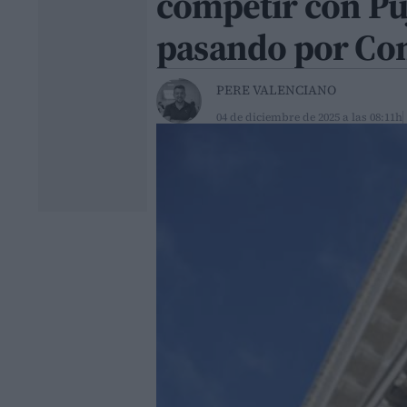
competir con Puj
pasando por C
PERE VALENCIANO
04 de diciembre de 2025 a las 08:11h