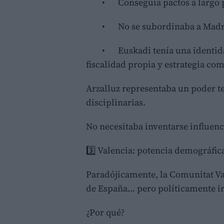
•
Conseguía pactos a largo 
•
No se subordinaba a Madri
•
Euskadi tenía una identid
fiscalidad propia y estrategia co
Arzalluz representaba un poder ter
disciplinarias.
No necesitaba inventarse influenci
3️⃣ Valencia: potencia demográfica
Paradójicamente, la Comunitat Va
de España… pero políticamente irr
¿Por qué?