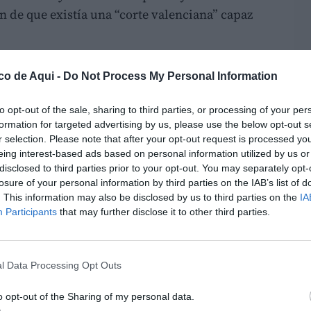
n de que existía una “corte valenciana” capaz
e:
co de Aqui -
Do Not Process My Personal Information
erritorio detrás.
to opt-out of the sale, sharing to third parties, or processing of your per
LO
formation for targeted advertising by us, please use the below opt-out s
ado como el catalán.
r selection. Please note that after your opt-out request is processed y
eing interest-based ads based on personal information utilized by us or
e dentro del Estado.
disclosed to third parties prior to your opt-out. You may separately opt-
losure of your personal information by third parties on the IAB’s list of
. This information may also be disclosed by us to third parties on the
IA
o. En cuanto él cayó políticamente, la
Participants
that may further disclose it to other third parties.
 como humo. Propaganda y paniaguados.
on Ábalos
l Data Processing Opt Outs
 reproducir la fórmula:
o opt-out of the Sharing of my personal data.