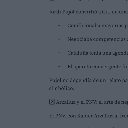
Jordi Pujol convirtió a CiU en una
•
Condicionaba mayorías p
•
Negociaba competencias a
•
Cataluña tenía una agenda
•
El aparato convergente f
Pujol no dependía de un relato pa
simbólico.
2️⃣ Arzalluz y el PNV: el arte de n
El PNV, con Xabier Arzalluz al fr