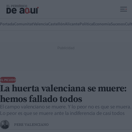
Ir al contenido principal
Portada
Comunitat
Valencia
Castellón
Alicante
Política
Economía
Sucesos
Cul
EL PICUDO
La huerta valenciana se muere:
hemos fallado todos
El campo valenciano se muere. Y lo peor no es que se muera.
Lo peor es que se muere ante la indiferencia de casi todos
PERE VALENCIANO