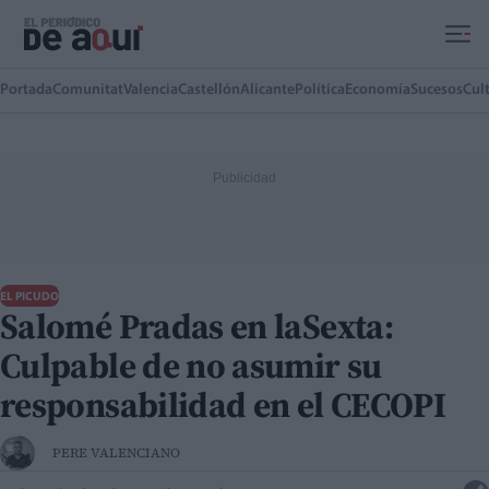
Ir al contenido principal
Portada
Comunitat
Valencia
Castellón
Alicante
Política
Economía
Sucesos
Cul
EL PICUDO
Salomé Pradas en laSexta:
Culpable de no asumir su
responsabilidad en el CECOPI
PERE VALENCIANO