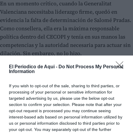
En un momento crítico, cuando la Generalitat
Valenciana necesitaba liderazgo firme, quedó en
evidencia la falta de determinación de Salomé Pradas.
Como consellera, ella era la máxima responsable
política dentro del CECOPI y tenía en sus manos las
competencias y la autoridad necesaria para actuar sin
dilación. Sin embargo, no lo hizo.
El Periodico de Aqui -
Do Not Process My Personal
Information
If you wish to opt-out of the sale, sharing to third parties, or
processing of your personal or sensitive information for
targeted advertising by us, please use the below opt-out
section to confirm your selection. Please note that after your
opt-out request is processed you may continue seeing
interest-based ads based on personal information utilized by
us or personal information disclosed to third parties prior to
your opt-out. You may separately opt-out of the further