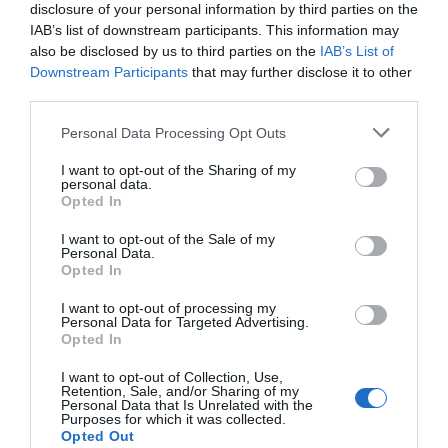
disclosure of your personal information by third parties on the
IAB’s list of downstream participants. This information may
also be disclosed by us to third parties on the
IAB’s List of
Downstream Participants
that may further disclose it to other
third parties.
Personal Data Processing Opt Outs
I want to opt-out of the Sharing of my
personal data.
Opted In
I want to opt-out of the Sale of my
Personal Data.
Opted In
I want to opt-out of processing my
Personal Data for Targeted Advertising.
Opted In
I want to opt-out of Collection, Use,
Retention, Sale, and/or Sharing of my
No importa si localizó o no a Mazón en ese preciso
Personal Data that Is Unrelated with the
Purposes for which it was collected.
instante, porque la responsabilidad última era suya. Si
Opted Out