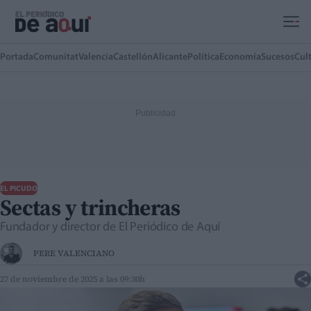
Ir al contenido principal
Portada
Comunitat
Valencia
Castellón
Alicante
Política
Economía
Sucesos
Cul
EL PICUDO
Sectas y trincheras
Fundador y director de El Periódico de Aquí
PERE VALENCIANO
27 de noviembre de 2025 a las 09:30h