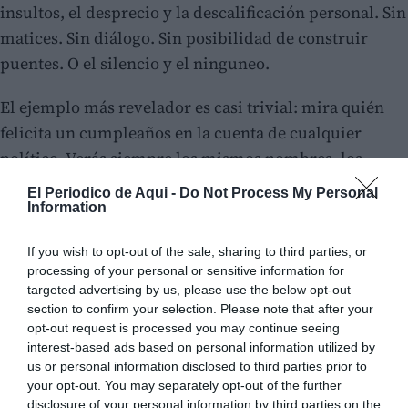
insultos, el desprecio y la descalificación personal. Sin
matices. Sin diálogo. Sin posibilidad de construir
puentes. O el silencio y el ninguneo.
El ejemplo más revelador es casi trivial: mira quién
felicita un cumpleaños en la cuenta de cualquier
político. Verás siempre los mismos nombres, los
mismos colores, las mismas señales de identidad. No
El Periodico de Aqui -
Do Not Process My Personal
hay sorpresa. No hay transversalidad. La cortesía
Information
mínima, ese gesto humano que debería escapar de la
If you wish to opt-out of the sale, sharing to third parties, or
lógica partidista, queda atrapada en el mismo cerco
processing of your personal or sensitive information for
ideológico que todo lo demás.
targeted advertising by us, please use the below opt-out
section to confirm your selection. Please note that after your
opt-out request is processed you may continue seeing
interest-based ads based on personal information utilized by
us or personal information disclosed to third parties prior to
your opt-out. You may separately opt-out of the further
disclosure of your personal information by third parties on the