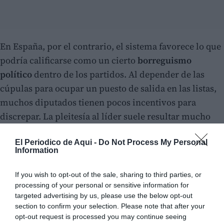
En España, por el contrario, el sistema favorece lo que
podría calificarse como un cierto
borreguismo
político
dentro de los partidos. Al depender de las
cúpulas para ocupar un puesto de salida en las listas,
muchos diputados tienen pocos incentivos para
discrepar. La pleitesía al líder suele resultar mucho
más rentable que la independencia de criterio. El
El Periodico de Aqui -
Do Not Process My Personal
espíritu crítico se penaliza, la obediencia se
Information
recompensa y la disciplina de partido termina
convirtiéndose, con demasiada frecuencia, en
If you wish to opt-out of the sale, sharing to third parties, or
una
sumisión casi absoluta
. El diputado deja de
processing of your personal or sensitive information for
targeted advertising by us, please use the below opt-out
responder principalmente ante los ciudadanos y pasa
section to confirm your selection. Please note that after your
a responder, sobre todo, ante quien decide su futuro
opt-out request is processed you may continue seeing