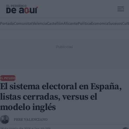
Ir al contenido principal
Portada
Comunitat
Valencia
Castellón
Alicante
Política
Economía
Sucesos
Cul
EL PICUDO
El sistema electoral en España,
listas cerradas, versus el
modelo inglés
PERE VALENCIANO
28 de junio de 2026 a las 10:38h