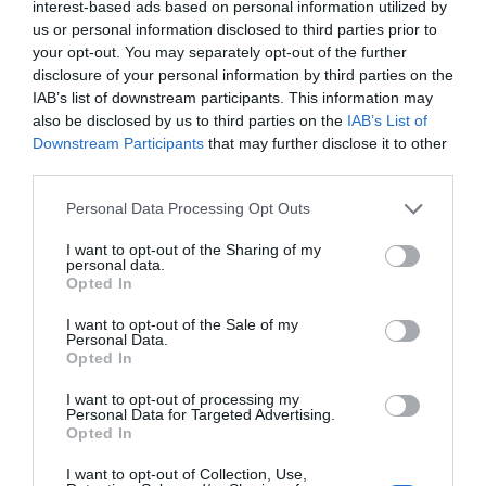
político.
interest-based ads based on personal information utilized by
us or personal information disclosed to third parties prior to
your opt-out. You may separately opt-out of the further
El resultado es un Parlamento formado, en buena
disclosure of your personal information by third parties on the
medida, por representantes cuya prioridad consiste
IAB’s list of downstream participants. This information may
en mantener la confianza de la dirección de su
also be disclosed by us to third parties on the
IAB’s List of
Downstream Participants
that may further disclose it to other
partido. No es casualidad que
la mayoría de los
third parties.
ciudadanos desconozca el nombre de sus diputados
.
Personal Data Processing Opt Outs
Tampoco es extraño que sean muy escasas las
ocasiones en las que un parlamentario rompe la
I want to opt-out of the Sharing of my
personal data.
disciplina de voto para defender los intereses
Opted In
específicos de quienes le eligieron. El sistema está
I want to opt-out of the Sale of my
diseñado para premiar la lealtad interna antes que la
Personal Data.
Opted In
autonomía personal.
I want to opt-out of processing my
Personal Data for Targeted Advertising.
Opted In
I want to opt-out of Collection, Use,