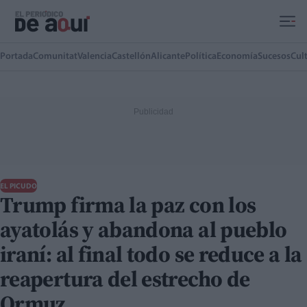
Ir al contenido principal
Portada
Comunitat
Valencia
Castellón
Alicante
Política
Economía
Sucesos
Cul
EL PICUDO
Trump firma la paz con los
ayatolás y abandona al pueblo
iraní: al final todo se reduce a la
reapertura del estrecho de
Ormuz