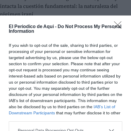
intacta la cuestión fundamental: la naturaleza del
régimen iraní.
El Periodico de Aqui -
Do Not Process My Personal
Y ahí reside el verdadero fracaso de Trump.
Information
If you wish to opt-out of the sale, sharing to third parties, or
processing of your personal or sensitive information for
targeted advertising by us, please use the below opt-out
section to confirm your selection. Please note that after your
opt-out request is processed you may continue seeing
interest-based ads based on personal information utilized by
us or personal information disclosed to third parties prior to
your opt-out. You may separately opt-out of the further
disclosure of your personal information by third parties on the
IAB’s list of downstream participants. This information may
also be disclosed by us to third parties on the
IAB’s List of
Downstream Participants
that may further disclose it to other
third parties.
Personal Data Processing Opt Outs