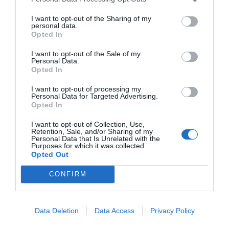
I want to opt-out of the Sharing of my
personal data.
Opted In
I want to opt-out of the Sale of my
Personal Data.
Opted In
I want to opt-out of processing my
Personal Data for Targeted Advertising.
Opted In
I want to opt-out of Collection, Use,
Retention, Sale, and/or Sharing of my
Personal Data that Is Unrelated with the
Purposes for which it was collected.
Opted Out
Durante años, la Casa Blanca denunció las violaciones
de los derechos humanos cometidas por la República
CONFIRM
Islámica. Las ejecuciones públicas, la persecución de
opositores, la represión de mujeres que reclamaban
Data Deletion
Data Access
Privacy Policy
libertades básicas y la brutal respuesta contra las