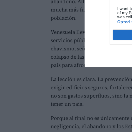
abandono. Allí quedó demostrado 
mucha más fuerza cuando encuent
I want t
of my P
población.
was col
Opted 
Venezuela lleva años sufriendo un
servicios públicos. Sus críticos a
chavismo, señalando la corrupción
colapso de las instituciones como
país para afrontar crisis de cualq
La lección es clara. La prevenció
exigir edificios seguros, fortalec
no son gastos superfluos, sino la 
tener un país.
Porque al final no es únicamente 
negligencia, el abandono y los Es