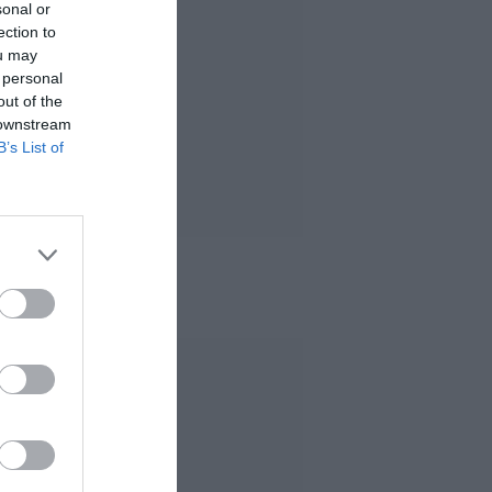
sonal or
ection to
ou may
 personal
out of the
 downstream
B’s List of
 MÁS LEÍDO