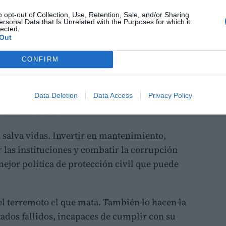
que las catástrofes naturales golpean con
ran un Estado incapaz de proteger a su
o opt-out of Collection, Use, Retention, Sale, and/or Sharing
ersonal Data that Is Unrelated with the Purposes for which it
lected.
Out
 profundo deterioro de sus infraestructuras y
CONFIRM
tribuyen esa situación a décadas de gestión del
, la falta de inversión y el progresivo
 factores que han debilitado la capacidad del
Data Deletion
Data Access
Privacy Policy
uier naturaleza.
n salva vidas. Invertir en mantenimiento,
er las instituciones y combatir la corrupción
mejor política de protección civil que puede
el terremoto el que mata. También lo hacen la
tados fallidos, incapaces de cumplir con su