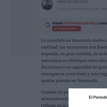
PERE VALENCIANO
27 de junio de 2026 a las 10:34h
Act
Añadir
El Periodico de Aquí
como 
ACTIVAR AHORA
Lo sucedido en Venezuela vuelve 
realidad: los terremotos son fen
depende, en gran medida, de la fo
naturaleza no distingue entre ideo
decisiones y su capacidad de gest
emergencia controlada y una trag
quedar patente en Venezuela.
Cuando un país vive durante años
El Periodi
administración y el deterioro inst
reflejan en la economía. También 