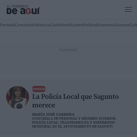
Ir al contenido principal
Portada
Comunitat
Valencia
Castellón
Alicante
Política
Economía
Sucesos
Cul
OPINIÓN
La Policía Local que Sagunto
merece
MARÍA JOSÉ CARRERA
(CONCEJALA DE PERSONAL Y RÉGIMEN INTERIOR,
POLICÍA LOCAL, TRANSPARENCIA Y PATRIMONIO
MUNICIPAL EN EL AYUNTAMIENTO DE SAGUNT)