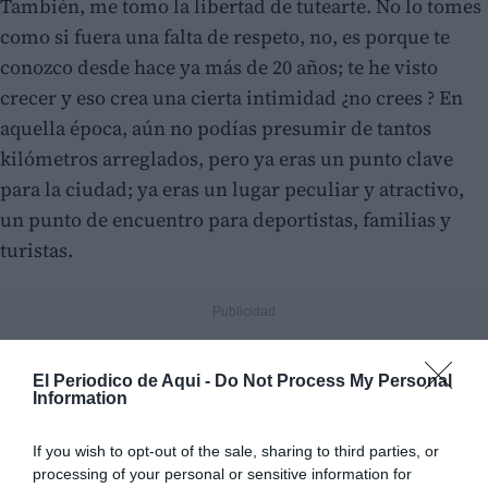
También, me tomo la libertad de tutearte. No lo tomes
como si fuera una falta de respeto, no, es porque te
conozco desde hace ya más de 20 años; te he visto
crecer y eso crea una cierta intimidad ¿no crees ? En
aquella época, aún no podías presumir de tantos
kilómetros arreglados, pero ya eras un punto clave
para la ciudad; ya eras un lugar peculiar y atractivo,
un punto de encuentro para deportistas, familias y
turistas.
El Periodico de Aqui -
Do Not Process My Personal
Information
If you wish to opt-out of the sale, sharing to third parties, or
processing of your personal or sensitive information for