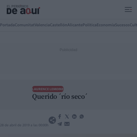
Ir al contenido principal
Portada
Comunitat
Valencia
Castellón
Alicante
Política
Economía
Sucesos
Cul
LAURENCE LEMOINE
Querido ´río seco´
28 de abril de 2019 a las 00:00h