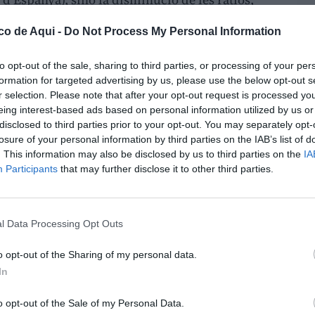
es, moltes de les quals son congeladors en
co de Aqui -
Do Not Process My Personal Information
sen dels recursos necessaris per a impartir
ió de molta burocràcia inútil, la inclusió real
to opt-out of the sale, sharing to third parties, or processing of your per
cessitats especials, la no supressió de cursos
formation for targeted advertising by us, please use the below opt-out s
om dotar als docents d’una major autoritat...
r selection. Please note that after your opt-out request is processed y
eing interest-based ads based on personal information utilized by us or
disclosed to third parties prior to your opt-out. You may separately opt-
losure of your personal information by third parties on the IAB’s list of
ue des de xiquet la meua família s’ha
. This information may also be disclosed by us to third parties on the
IA
na formació (pública), ja que com em deia el
Participants
that may further disclose it to other third parties.
esa és una bona educació!!! i sovint em
alles!!! – A més a més, abans hi havia una
l Data Processing Opt Outs
vol, algo li costa... i de que al final el treball
LO
 els últims anys, que açò no ve d’ara, el
o opt-out of the Sharing of my personal data.
da vegada es degrada més. S’ha baixat el
In
s de dos cursos, no es potència la cultura del
o opt-out of the Sale of my Personal Data.
a la memorització i, a més a més, el nostre