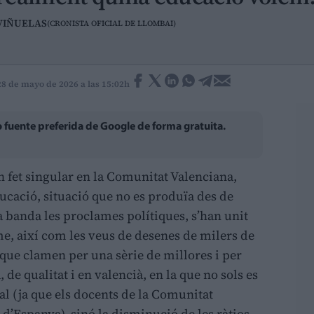
VIÑUELAS
(CRONISTA OFICIAL DE LLOMBAI)
28 de mayo de 2026 a las 15:02h
fuente preferida de Google de forma gratuita.
n fet singular en la Comunitat Valenciana,
ducació, situació que no es produïa des de
 a banda les proclames polítiques, s’han unit
me, així com les veus de desenes de milers de
 que clamen per una sèrie de millores i per
de qualitat i en valencià, en la que no sols es
al (ja que els docents de la Comunitat
 d’Espanya), sinó la disminució de les ràtios,