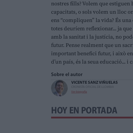
nostres fills? Volem que estiguen 
capacitats, o sols volem un lloc o
ens “compliquen” la vida? És una q
totes deuríem reflexionar... ja que
amb la sanitat i la justícia, no p
futur. Pense realment que un sacri
important benefici futur, i això en
d’un país, és la seua educació... i
Sobre el autor
VICENTE SANZ VIÑUELAS
CRONISTA OFICIAL DE LLOMBAI
Ver biografía
HOY EN PORTADA