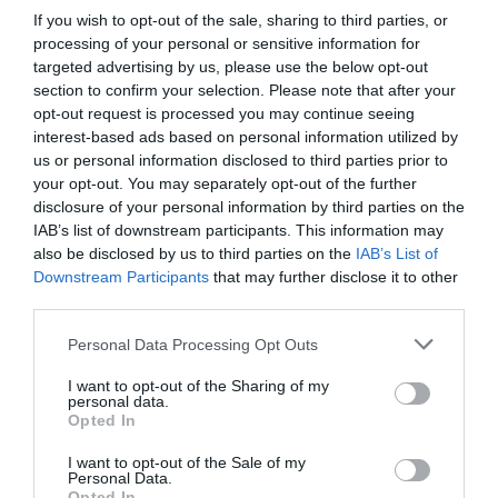
primaba la seguridad de las personas.
If you wish to opt-out of the sale, sharing to third parties, or
processing of your personal or sensitive information for
Dado por terminado el conflicto, en el año
1940
, estos
targeted advertising by us, please use the below opt-out
valientes pusieron toda la carne en el asador para
section to confirm your selection. Please note that after your
salvar todo lo conseguido con el esfuerzo de la
Velo
opt-out request is processed you may continue seeing
interest-based ads based on personal information utilized by
Club
. España estaba devastada por la guerra,
us or personal information disclosed to third parties prior to
fueron
héroes de las dos ruedas
pues, con escasos
your opt-out. You may separately opt-out of the further
recursos, carreteras de tierra, bicicletas
disclosure of your personal information by third parties on the
IAB’s list of downstream participants. This information may
rudimentarias las cuales obligaban a reparaciones en
also be disclosed by us to third parties on the
IAB’s List of
ocasiones tan difíciles como constantes. Es imposible
Downstream Participants
that may further disclose it to other
no dar las gracias a determinados caballeros quienes
third parties.
hicieron posible la reconstrucción del club.
Ellos
Personal Data Processing Opt Outs
mantuvieron viva la tradición ciclista valenciana en
I want to opt-out of the Sharing of my
los años más complicados de su historia.
personal data.
Opted In
I want to opt-out of the Sale of my
Personal Data.
Opted In