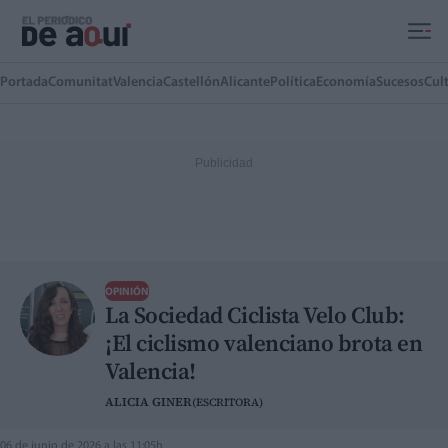
Ir al contenido principal
Portada
Comunitat
Valencia
Castellón
Alicante
Política
Economía
Sucesos
Cul
OPINIÓN
La Sociedad Ciclista Velo Club:
¡El ciclismo valenciano brota en
Valencia!
ALICIA GINER
(ESCRITORA)
06 de junio de 2026 a las 11:05h