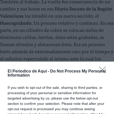
También al trabajo. La vuelta fue consecuencia de un
cambio y sus horas en ese
Diario Decano de la Región
Valenciana
las invadió en una nueva sección, el
Huecograbado.
Un proceso rotativo y continuo. En esa
parte, en un cilindro de cobre se colocan miles de
diminutas celdas, letritas, éstas están grabadas, se
llaman alveolos y almacenan tinta. Era un proceso
lento además de extremadamente caro por el tiempo y
el esfuerzo repercutido al mismo ante lo cual los
dueños del noticiario deciden dar un paso de gigante
El Periodico de Aqui -
Do Not Process My Personal
y
compran la Wifag.
Information
Mi progenitor marcha a Suiza en dos ocasiones y
permanece allí más de tres meses. Debía aprender a
If you wish to opt-out of the sale, sharing to third parties, or
processing of your personal or sensitive information for
manejar ese Rolls Royce el cual le iba a permitir
targeted advertising by us, please use the below opt-out
imprimir a mucha más velocidad y con un claro
section to confirm your selection. Please note that after your
aumento de calidad. Berna lo acoge y,
allí se convierte
opt-out request is processed you may continue seeing