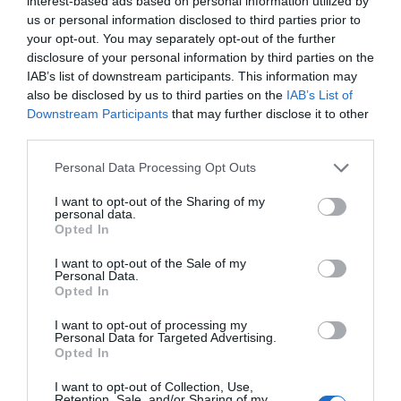
interest-based ads based on personal information utilized by
en impresor.
Al llegar a su lugar de trabajo adquirió
us or personal information disclosed to third parties prior to
otro cargo, fue nombrado
Jefe de Rotativas de Las
your opt-out. You may separately opt-out of the further
Provincias.
Más de 120 años saliendo juntos.
disclosure of your personal information by third parties on the
IAB’s list of downstream participants. This information may
En esa máquina las imágenes a reflejar se curvan
also be disclosed by us to third parties on the
IAB’s List of
alrededor de un cilindro, un rodillo... El
salto hacia el
Downstream Participants
that may further disclose it to other
sistema Offset
fue de cabeza, además de
third parties.
extremadamente complicado pues incluía
Personal Data Processing Opt Outs
terminología como huecograbado y flexografía en un
I want to opt-out of the Sharing of my
mismo aparato. Las tiradas de periódicos aumentaron
personal data.
tanto en volumen como en calidad al volver a Valencia
Opted In
y poner en esas planchas las noticias de “Las
I want to opt-out of the Sale of my
Personal Data.
Provincias”.
Opted In
Yo era una chiquilla, pero aún recuerdo mi alegría
I want to opt-out of processing my
cuando mi padre volvió a Valencia
¡Cuánto lo añoré!
Personal Data for Targeted Advertising.
Opted In
Anecdóticamente os cuento que una vez llamó a mi
hogar D.
Enrique Reyna
, uno de los dueños del
I want to opt-out of Collection, Use,
Retention, Sale, and/or Sharing of my