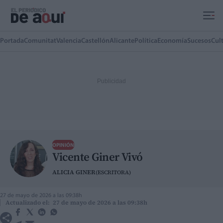
Ir al contenido principal
Portada
Comunitat
Valencia
Castellón
Alicante
Política
Economía
Sucesos
Cul
OPINIÓN
Vicente Giner Vivó
ALICIA GINER
(ESCRITORA)
27 de mayo de 2026 a las 09:38h
Actualizado el: 27 de mayo de 2026 a las 09:38h