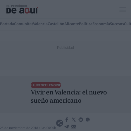
Ir al contenido principal
Portada
Comunitat
Valencia
Castellón
Alicante
Política
Economía
Sucesos
Cul
LAURENCE LEMOINE
Vivir en Valencia: el nuevo
sueño americano
25 de noviembre de 2018 a las 00:00h