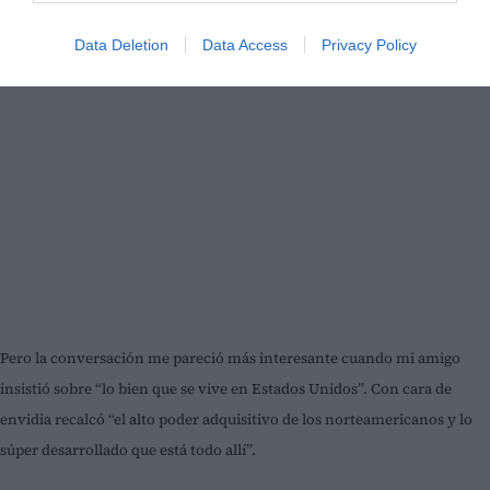
Data Deletion
Data Access
Privacy Policy
Pero la conversación me pareció más interesante cuando mi amigo
insistió sobre “lo bien que se vive en Estados Unidos”. Con cara de
envidia recalcó “el alto poder adquisitivo de los norteamericanos y lo
súper desarrollado que está todo allí”.