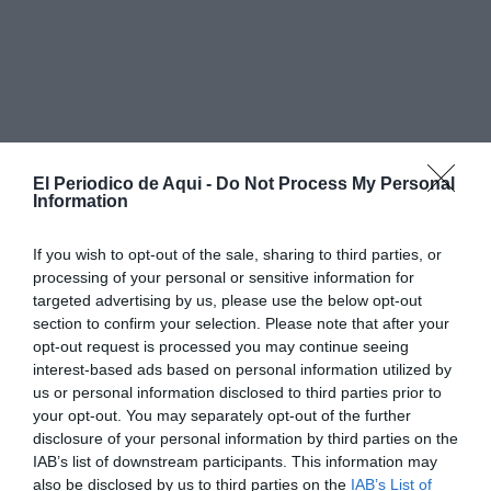
El Periodico de Aqui -
Do Not Process My Personal
Information
If you wish to opt-out of the sale, sharing to third parties, or
processing of your personal or sensitive information for
targeted advertising by us, please use the below opt-out
section to confirm your selection. Please note that after your
Total, que hablando de todo y sobre todo, de nada, empezamos a
opt-out request is processed you may continue seeing
interest-based ads based on personal information utilized by
contarnos nuestros recientes respectivos viajes a Estados Unidos. El
us or personal information disclosed to third parties prior to
también se había ido a California y a otras ciudades de la costa este. Le
your opt-out. You may separately opt-out of the further
dije que San Diego, Los Ángeles y Santa Bárbara me habían encantado
disclosure of your personal information by third parties on the
IAB’s list of downstream participants. This information may
y que, sobre todo, nunca en mi vida me había sentido tan en mi casa
also be disclosed by us to third parties on the
IAB’s List of