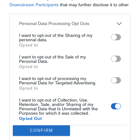
estando en un país extranjero.
Downstream Participants
that may further disclose it to other
third parties.
De hecho, aunque tenga serias dudas sobre la veracidad de las teorías
Personal Data Processing Opt Outs
sobre la reencarnación, desde ese viaje digo siempre a todo el mundo
que seguramente, en una vida anterior ¡era californiana!
I want to opt-out of the Sharing of my
personal data.
Opted In
I want to opt-out of the Sale of my
Personal Data.
Opted In
I want to opt-out of processing my
Personal Data for Targeted Advertising.
Opted In
I want to opt-out of Collection, Use,
Retention, Sale, and/or Sharing of my
Personal Data that Is Unrelated with the
Purposes for which it was collected.
Opted Out
CONFIRM