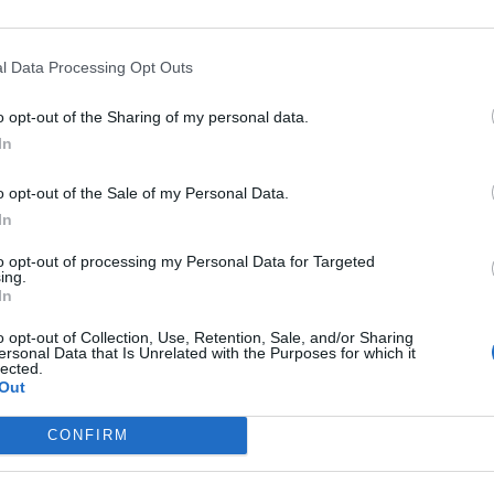
deres de Aquí #23 | Con
l Data Processing Opt Outs
avid Sánchez, Carmen
o opt-out of the Sharing of my personal data.
iment, Roc Viñas y Vicente
In
ontesinos
o opt-out of the Sale of my Personal Data.
a semana hablamos con
David Sánchez
In
maldos
, perito judicial;
Carmen Climent
, alcaldesa
egorbe (Alto Palancia/Castellón;
Roc Viñas
,
to opt-out of processing my Personal Data for Targeted
ndador y CEO de ‘Citring’; y
Vicente Montesinos
,
ing.
In
nte de ‘B-Lock’ (Sistema de Seguridad Anti-
ones).
o opt-out of Collection, Use, Retention, Sale, and/or Sharing
ersonal Data that Is Unrelated with the Purposes for which it
lected.
Out
CONFIRM