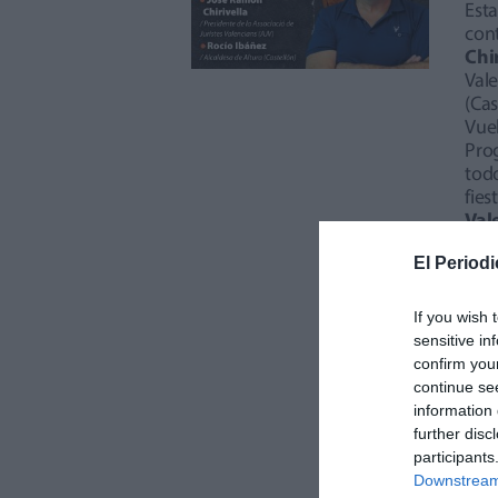
Est
cont
Chi
Vale
(Cas
Vuel
Pro
todo
fie
Val
El Periodi
If you wish 
sensitive in
confirm you
continue se
information 
further disc
participants
Downstream 