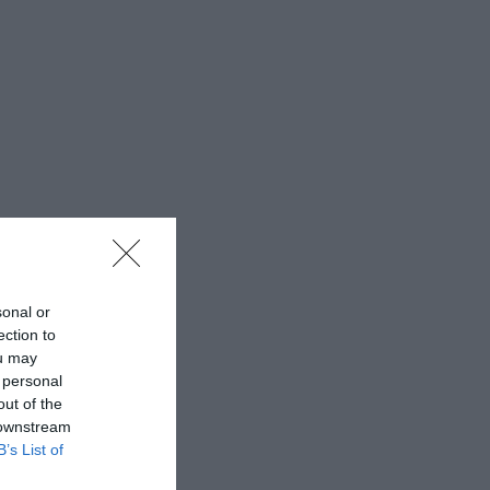
sonal or
ection to
ou may
 personal
out of the
 downstream
B’s List of