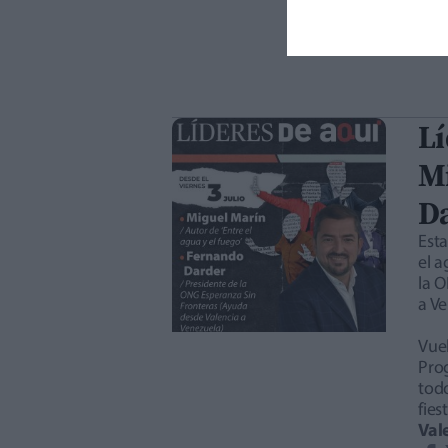
Lí
M
D
Est
el a
la 
a Ve
Vuel
Pro
todo
fie
Val