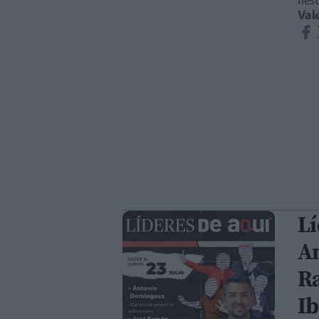
fie
Val
Lí
A
Ra
I