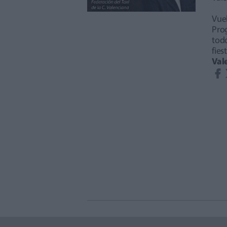
Vuel
Pro
todo
fie
Val