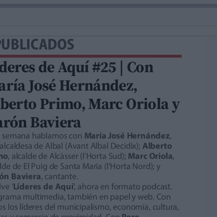
PUBLICADOS
deres de Aquí #25 | Con
ría José Hernández,
berto Primo, Marc Oriola y
arón Baviera
a semana hablamos con
María José Hernández
,
alcaldesa de Albal (Avant Albal Decidix);
Alberto
mo
, alcalde de Alcàsser (l’Horta Sud);
Marc Oriola
,
lde de El Puig de Santa Maria (l’Horta Nord); y
ón Baviera
, cantante.
ve '
Líderes de Aquí
', ahora en formato podcast.
grama multimedia, también en papel y web. Con
s los líderes del municipalismo, economía, cultura,