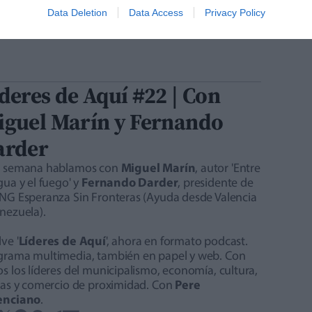
Data Deletion
Data Access
Privacy Policy
deres de Aquí #22 | Con
iguel Marín y Fernando
arder
a semana hablamos con
Miguel Marín
, autor 'Entre
gua y el fuego' y
Fernando Darder
, presidente de
ONG Esperanza Sin Fronteras (Ayuda desde Valencia
nezuela).
ve '
Líderes de Aquí
', ahora en formato podcast.
grama multimedia, también en papel y web. Con
s los líderes del municipalismo, economía, cultura,
stas y comercio de proximidad. Con
Pere
enciano
.