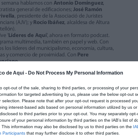
a semana hablamos con
Antonio Domínguez
,
ratista general de edificaciones;
José Ramón
rivella
, presidente de la Associació de Juristes
ncians (AJV); y
Rocío Ibáñez
, alcaldesa de Altura
tellón).
ve '
Líderes de Aquí
', ahora en formato podcast.
grama multimedia, también en papel y web. Con
s los líderes del municipalismo, economía, cultura,
stas y comercio de proximidad. Con
Pere
enciano
.
co de Aqui -
Do Not Process My Personal Information
to opt-out of the sale, sharing to third parties, or processing of your per
formation for targeted advertising by us, please use the below opt-out s
r selection. Please note that after your opt-out request is processed y
eing interest-based ads based on personal information utilized by us or
disclosed to third parties prior to your opt-out. You may separately opt-
losure of your personal information by third parties on the IAB’s list of
. This information may also be disclosed by us to third parties on the
IA
Participants
that may further disclose it to other third parties.