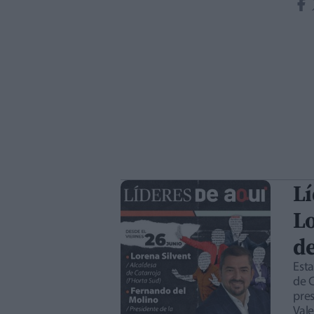
Lí
Lo
de
Est
de C
pres
Val