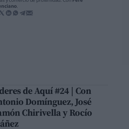
stas y comercio de proximidad. Con
Pere
enciano
.
deres de Aquí #24 | Con
ntonio Domínguez, José
món Chirivella y Rocío
báñez