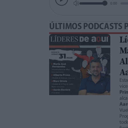
0:00
ÚLTIMOS PODCASTS 
Lí
Ma
Al
A
Est
vice
Pri
alca
Aar
Vuel
Pro
todo