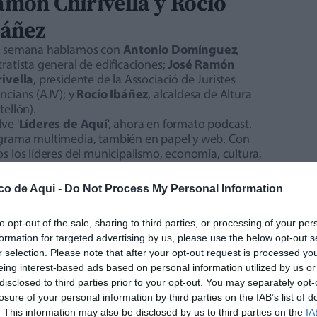
món Chirivella y Rocío
báñez
a semana hablamos con
Antonio Domínguez
,
ratista general de edificaciones;
José Ramón
rivella
, presidente de la Associació de Juristes
ncians (AJV); y
Rocío Ibáñez
, alcaldesa de Altura
tellón).
ve '
Líderes de Aquí
', ahora en formato podcast.
grama multimedia, también en papel y web. Con
s los líderes del municipalismo, economía, cultura,
stas y comercio de proximidad. Con
Pere
enciano
.
co de Aqui -
Do Not Process My Personal Information
to opt-out of the sale, sharing to third parties, or processing of your per
formation for targeted advertising by us, please use the below opt-out s
r selection. Please note that after your opt-out request is processed y
eing interest-based ads based on personal information utilized by us or
disclosed to third parties prior to your opt-out. You may separately opt-
losure of your personal information by third parties on the IAB’s list of
. This information may also be disclosed by us to third parties on the
IA