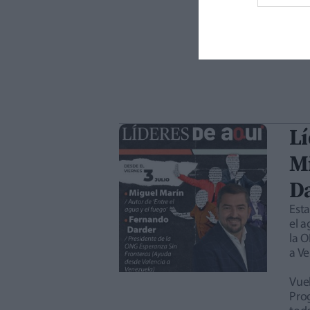
Lí
M
D
Est
el a
la 
a Ve
Vuel
Pro