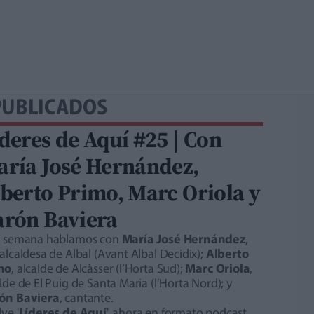
PUBLICADOS
deres de Aquí #25 | Con
ría José Hernández,
berto Primo, Marc Oriola y
arón Baviera
a semana hablamos con
María José Hernández
,
alcaldesa de Albal (Avant Albal Decidix);
Alberto
mo
, alcalde de Alcàsser (l’Horta Sud);
Marc Oriola
,
lde de El Puig de Santa Maria (l’Horta Nord); y
ón Baviera
, cantante.
ve '
Líderes de Aquí
', ahora en formato podcast.