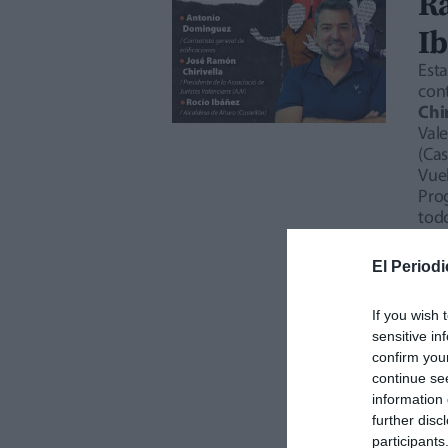
Ra
I
Est
cont
Chi
Vale
(Cas
Vuel
Pro
todo
fie
Val
El Periodi
If you wish 
sensitive in
confirm you
continue se
information 
further disc
participants