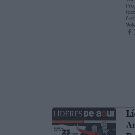
Pro
todo
fie
Val
Lí
A