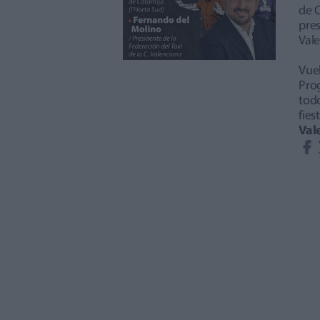
de C
pres
Val
Vuel
Pro
todo
fie
Val