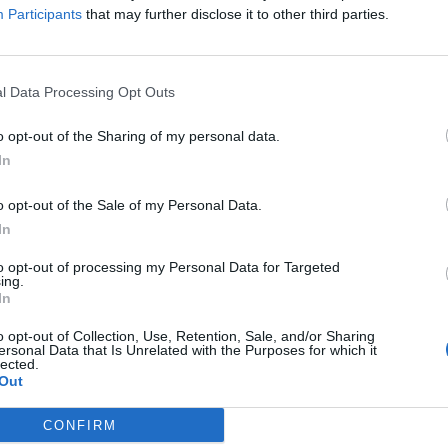
Participants
that may further disclose it to other third parties.
deres de Aquí #23 | Con
l Data Processing Opt Outs
avid Sánchez, Carmen
o opt-out of the Sharing of my personal data.
In
iment, Roc Viñas y Vicente
o opt-out of the Sale of my Personal Data.
ontesinos
In
a semana hablamos con
David Sánchez
to opt-out of processing my Personal Data for Targeted
maldos
, perito judicial;
Carmen Climent
, alcaldesa
ing.
egorbe (Alto Palancia/Castellón;
Roc Viñas
,
In
ndador y CEO de ‘Citring’; y
Vicente Montesinos
,
nte de ‘B-Lock’ (Sistema de Seguridad Anti-
o opt-out of Collection, Use, Retention, Sale, and/or Sharing
ersonal Data that Is Unrelated with the Purposes for which it
ones).
lected.
Out
CONFIRM