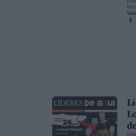
todo
fie
Val
Lí
Lo
de
Est