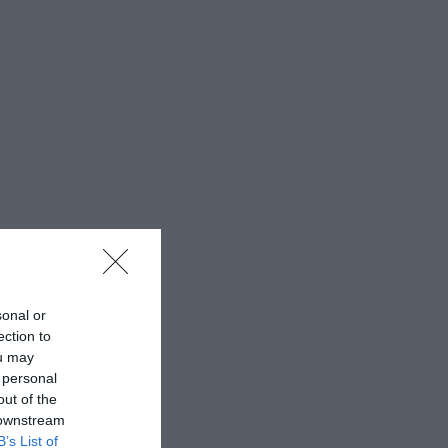
sonal or
ection to
ou may
 personal
out of the
 downstream
B’s List of