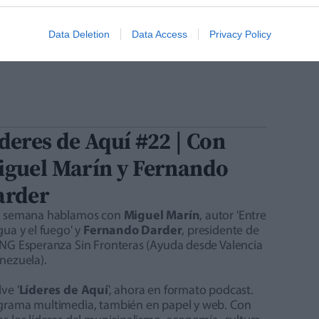
Data Deletion
Data Access
Privacy Policy
deres de Aquí #22 | Con
iguel Marín y Fernando
arder
a semana hablamos con
Miguel Marín
, autor 'Entre
gua y el fuego' y
Fernando Darder
, presidente de
ONG Esperanza Sin Fronteras (Ayuda desde Valencia
nezuela).
ve '
Líderes de Aquí
', ahora en formato podcast.
grama multimedia, también en papel y web. Con