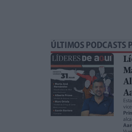
ÚLTIMOS PODCASTS 
Lí
Ma
Al
A
Est
vice
Pri
alca
Aar
Vuel