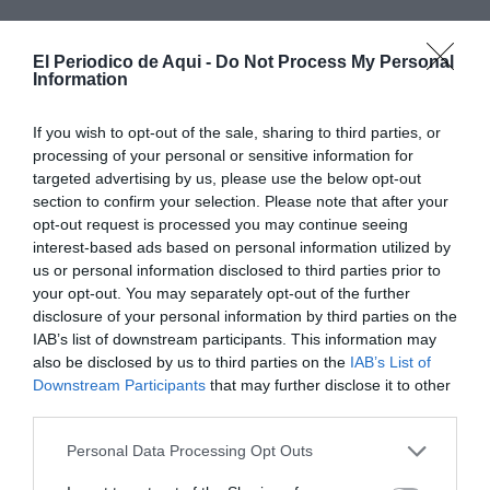
El Periodico de Aqui -
Do Not Process My Personal
Information
If you wish to opt-out of the sale, sharing to third parties, or
processing of your personal or sensitive information for
targeted advertising by us, please use the below opt-out
Líderes de Aquí #23 | Con David Sánchez,
section to confirm your selection. Please note that after your
Carmen Climent, Roc Viñas y Vicente
opt-out request is processed you may continue seeing
interest-based ads based on personal information utilized by
Montesinos
us or personal information disclosed to third parties prior to
Esta semana hablamos con
David Sánchez Grimaldos
,
your opt-out. You may separately opt-out of the further
perito judicial;
Carmen Climent
, alcaldesa de Segorbe (Alto
disclosure of your personal information by third parties on the
Palancia/Castellón;
Roc Viñas
, cofundador y CEO de
‘Citring’; y
Vicente Montesinos
, gerente de ‘B-Lock’
IAB’s list of downstream participants. This information may
(Sistema de Seguridad Anti-ladrones).
also be disclosed by us to third parties on the
IAB’s List of
Downstream Participants
that may further disclose it to other
third parties.
Personal Data Processing Opt Outs