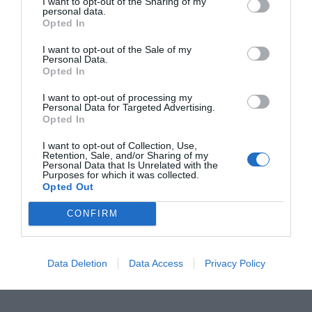
I want to opt-out of the Sharing of my
personal data.
Opted In
I want to opt-out of the Sale of my
Personal Data.
Opted In
Líderes de Aquí #22 | Con Miguel Marín y
I want to opt-out of processing my
Personal Data for Targeted Advertising.
Fernando Darder
Opted In
Esta semana hablamos con
Miguel Marín
, autor 'Entre el
I want to opt-out of Collection, Use,
agua y el fuego' y
Fernando Darder
, presidente de la ONG
Retention, Sale, and/or Sharing of my
Esperanza Sin Fronteras (Ayuda desde Valencia a
Personal Data that Is Unrelated with the
Venezuela).
Purposes for which it was collected.
Opted Out
Vuelve '
Líderes de Aquí
', ahora en formato podcast.
Programa multimedia, también en papel y web. Con todos
CONFIRM
los líderes del municipalismo, economía, cultura, fiestas y
comercio de proximidad. Con
Pere Valenciano
.
Data Deletion
Data Access
Privacy Policy