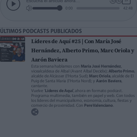
Escucha el artículo ahora…
0:00
42:48
ÚLTIMOS PODCASTS PUBLICADOS
Líderes de Aquí #25 | Con María José
Hernández, Alberto Primo, Marc Oriola y
Aarón Baviera
Esta semana hablamos con
María José Hernández
,
vicealcaldesa de Albal (Avant Albal Decidix);
Alberto Primo
,
alcalde de Alcàsser (l’Horta Sud);
Marc Oriola
, alcalde de El
Puig de Santa Maria (l’Horta Nord); y
Aarón Baviera
,
cantante.
Vuelve '
Líderes de Aquí
', ahora en formato podcast.
Programa multimedia, también en papel y web. Con todos
los líderes del municipalismo, economía, cultura, fiestas y
comercio de proximidad. Con
Pere Valenciano
.