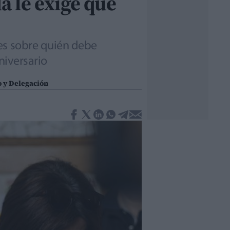
da le exige que
nes sobre quién debe
niversario
o y Delegación