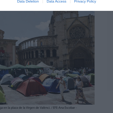
Data Deletion
Data Access
Privacy Policy
 en la plaza de la Virgen de Valènci. / EFE-Ana Escobar -