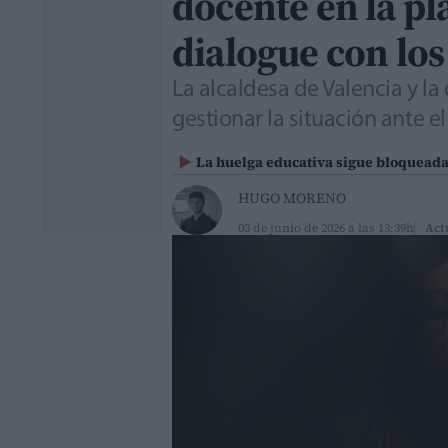
docente en la pla
dialogue con los
La alcaldesa de Valencia y 
gestionar la situación ante e
La huelga educativa sigue bloquead
HUGO MORENO
03 de junio de 2026 a las 13:39h
Act