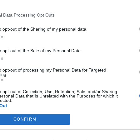
momentos duros"
, ha declarado Bernabé.
a Local de Valencia no tiene
l Data Processing Opt Outs
ncentración o manifestación no autorizada, y
o opt-out of the Sharing of my personal data.
rolongación de otras manifestaciones que la
In
es semanas organizando"
. La alcaldesa ha
esta a
"ponerse al frente de esta situación"
y
o opt-out of the Sale of my Personal Data.
LO
In
e los manifestantes cumplan con su objetivo
s con normalidad.
to opt-out of processing my Personal Data for Targeted
ing.
In
manifestantes se han puesto en contacto esta
con el
Arzobispado
, y que el Ayuntamiento se
o opt-out of Collection, Use, Retention, Sale, and/or Sharing
ersonal Data that Is Unrelated with the Purposes for which it
o esas negociaciones"
.
lected.
Out
lación del tapiz en la fachada de la Basílica
CONFIRM
n normalidad y que el jueves no hay previsto
dera que hay tiempo para abordar la