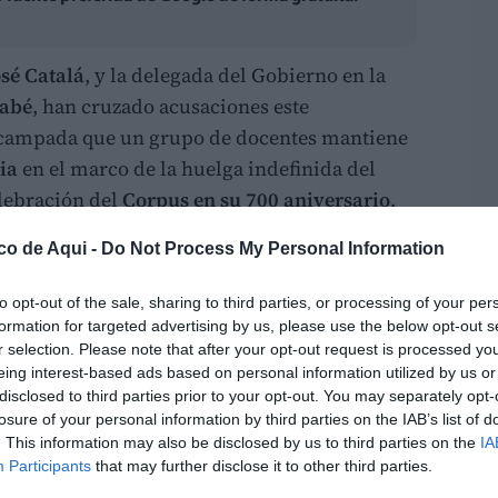
sé Catalá
, y la delegada del Gobierno en la
nabé
, han cruzado acusaciones este
 acampada que un grupo de docentes mantiene
ia
en el marco de la huelga indefinida del
elebración del
Corpus en su 700 aniversario
.
co de Aqui -
Do Not Process My Personal Information
e "ponerse de perfil"
ente a la delegada del Gobierno de
"estar
to opt-out of the sale, sharing to third parties, or processing of your per
l domingo pasado"
y de
"ponerse de perfil"
ante
formation for targeted advertising by us, please use the below opt-out s
r selection. Please note that after your opt-out request is processed y
eing interest-based ads based on personal information utilized by us or
disclosed to third parties prior to your opt-out. You may separately opt-
ue la delegada del Gobierno se ha
losure of your personal information by third parties on the IAB’s list of
e del domingo pasado, ha decidido ponerse
. This information may also be disclosed by us to third parties on the
IA
Participants
that may further disclose it to other third parties.
asunto. No es nuevo que en esta comunidad el