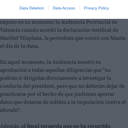
Data Deletion
Data Access
Privacy Policy
El fiscal, en su respuesta, recuerda los argumentos que
expuso en su momento la Audiencia Provincial de
Valencia cuando acordó la declaración testifical de
Maribel Vilaplana, la periodista que comió con Mazón
el día de la dana.
En aquel momento, la Audiencia mostró su
aprobación a todas aquellas diligencias que "no
podrán ir dirigidas directamente a investigar la
conducta del president, pero que no deberán dejar de
practicarse por el hecho de que pudieran aportar
datos que dotaran de solidez a la imputación contra el
aforado".
Además,
el fiscal recuerda que no ha recurrido