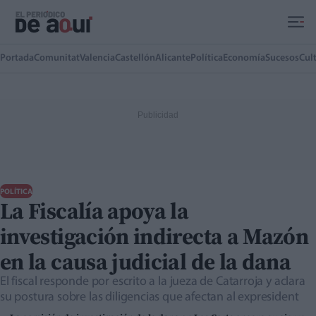
Ir al contenido principal
Portada
Comunitat
Valencia
Castellón
Alicante
Política
Economía
Sucesos
Cul
POLÍTICA
La Fiscalía apoya la
investigación indirecta a Mazón
en la causa judicial de la dana
El fiscal responde por escrito a la jueza de Catarroja y aclara
su postura sobre las diligencias que afectan al expresident