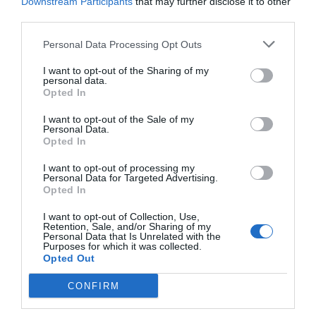
Downstream Participants
that may further disclose it to other
En el escrito al que ha tenido acceso EFE, el
third parties.
fiscal Cristóbal Melgarejo responde a la pregunta que
Personal Data Processing Opt Outs
le formuló la instructora el pasado 5 de mayo, tras el
I want to opt-out of the Sharing of my
desencuentro que ambos mantuvieron sobre la
personal data.
pretensión de Mazón de personarse en la causa,
una
Opted In
opción que la jueza desestimó y ante la cual el fiscal
I want to opt-out of the Sale of my
Personal Data.
presentó recurso.
Opted In
I want to opt-out of processing my
La magistrada pidió al Ministerio Público que
Personal Data for Targeted Advertising.
expresase su opinión sobre las diligencias de
Opted In
investigación acordadas y que, según el criterio
I want to opt-out of Collection, Use,
Retention, Sale, and/or Sharing of my
expresado por la Fiscalía, podrían suponer en la
Personal Data that Is Unrelated with the
Purposes for which it was collected.
práctica la investigación a Carlos Mazón,
algo que no
Opted Out
es posible ante un juzgado de instancia por estar el
CONFIRM
expresident aforado, dada su condición de diputado
en Les Corts Valencianes
.