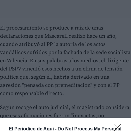
El procesamiento se produce a raíz de unas
declaraciones que Mascarell realizó hace un año,
cuando atribuyó al
PP
la autoría de los actos
vandálicos sufridos por la fachada de la sede socialista
en Valencia. En sus palabras a los medios, el dirigente
del PSPV vinculó esos hechos a un clima de tensión
política que, según él, habría derivado en una
agresión "pensada con premeditación" y con el PP
como responsable directo.
Según recoge el auto judicial, el magistrado considera
que esas afirmaciones fueron "inexactas, no
verdaderas", ya que poco después un colectivo
El Periodico de Aqui -
Do Not Process My Personal