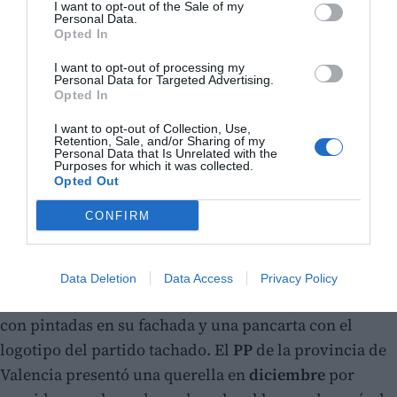
I want to opt-out of the Sale of my
Personal Data.
Opted In
I want to opt-out of processing my
Personal Data for Targeted Advertising.
Opted In
I want to opt-out of Collection, Use,
Retention, Sale, and/or Sharing of my
Personal Data that Is Unrelated with the
Purposes for which it was collected.
Opted Out
CONFIRM
Los hechos
Los hechos se remontan al
6 de julio de 2025
, cuando
Data Deletion
Data Access
Privacy Policy
la sede del PSPV en la ciudad de Valencia amaneció
con pintadas en su fachada y una pancarta con el
logotipo del partido tachado. El
PP
de la provincia de
Valencia presentó una querella en
diciembre
por