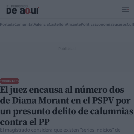
Ir al contenido principal
Portada
Comunitat
Valencia
Castellón
Alicante
Política
Economía
Sucesos
Cul
TRIBUNALES
El juez encausa al número dos
de Diana Morant en el PSPV por
un presunto delito de calumnias
contra el PP
El magistrado considera que existen "serios indicios" de