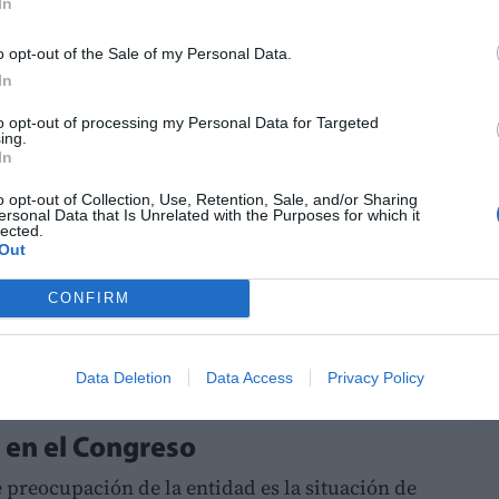
n la asociación, terminaron por impedir a la
In
 una parte relevante de su Derecho Civil
o opt-out of the Sale of my Personal Data.
In
ta situación,
el respaldo institucional,
to opt-out of processing my Personal Data for Targeted
ing.
ón de estas competencias continúa siendo
In
almente sensibles como el derecho familiar,
o opt-out of Collection, Use, Retention, Sale, and/or Sharing
ulaciones adaptadas a las necesidades
ersonal Data that Is Unrelated with the Purposes for which it
lected.
ana.
Out
mo aniversario de la sentencia, Juristes
CONFIRM
te a
Juanfran Pérez Llorca
que asuma un
ración de una competencia histórica recogida
Data Deletion
Data Access
Privacy Policy
 en el Congreso
 preocupación de la entidad es la situación de