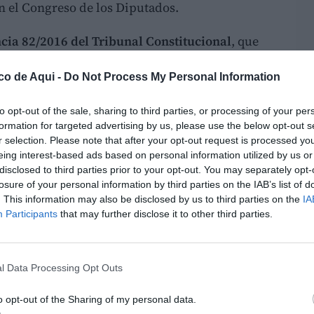
n el Congreso de los Diputados.
cia 82/2016 del Tribunal Constitucional
, que
ace ahora una década, anuló la
Ley 10/2007 de
co de Aqui -
Do Not Process My Personal Information
 Valenciano
, vigente entre julio de 2008 y
, los matrimonios valencianos quedaban
to opt-out of the sale, sharing to third parties, or processing of your per
 al régimen de
separación de bienes
, una
formation for targeted advertising by us, please use the below opt-out s
por empresarios, autónomos y profesionales
r selection. Please note that after your opt-out request is processed y
eing interest-based ads based on personal information utilized by us or
rtaba a la gestión patrimonial y empresarial.
disclosed to third parties prior to your opt-out. You may separately opt-
losure of your personal information by third parties on the IAB’s list of
 recurso del Gobierno de
. This information may also be disclosed by us to third parties on the
IA
Participants
that may further disclose it to other third parties.
LO
an que el origen de aquella anulación se
stitucionalidad promovido por el Ejecutivo
l Data Processing Opt Outs
z Zapatero
contra una ley aprobada por Les
ación abrió la puerta a posteriores
o opt-out of the Sharing of my personal data.