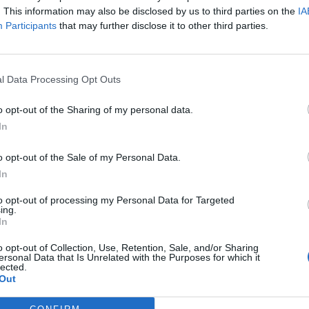
. This information may also be disclosed by us to third parties on the
IA
Participants
that may further disclose it to other third parties.
fuente preferida de Google de forma gratuita.
l Data Processing Opt Outs
avarría,
se presentará a los comicios
o opt-out of the Sharing of my personal data.
In
to del PSPV con la intención de revalidar su
to. Chavarría ha comunicado su decisión a
o opt-out of the Sale of my Personal Data.
e distribuye entre los vecinos del municipio.
In
mi decisión de presentarme nuevamente a las
to opt-out of processing my Personal Data for Targeted
ing.
 la misma ilusión del primer día y con la
In
iso con nuestro pueblo"
, ha señalado
o opt-out of Collection, Use, Retention, Sale, and/or Sharing
"enorme potencial"
del municipio y su
ersonal Data that Is Unrelated with the Purposes for which it
lected.
tratégica"
que continúe mejorando la calidad
Out