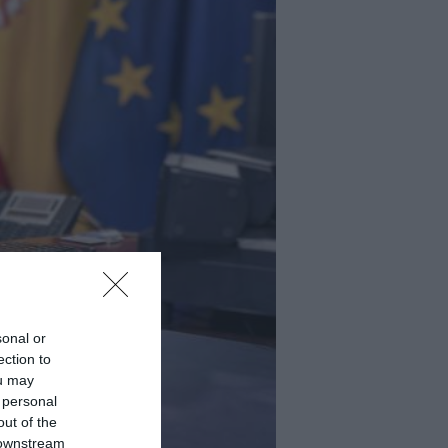
sonal or
ection to
ou may
 personal
out of the
 downstream