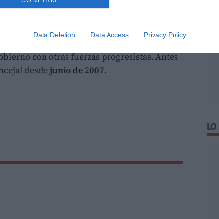
CONFIRM
 se convertiría en uno de los
alcaldes más
mer edil obtuvo por primera vez la alcaldía
Data Deletion
Data Access
Privacy Policy
sucesivas elecciones de
2015, 2019 y 2023
, en
obierno con otras fuerzas progresistas. Antes
oncejal desde
junio de 2007
.
LO