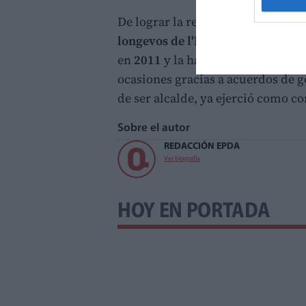
De lograr la reelección, Chavarría
longevos de l'Horta Nord
. El pri
en
2011
y la ha mantenido en las 
ocasiones gracias a acuerdos de g
de ser alcalde, ya ejerció como c
Sobre el autor
REDACCIÓN EPDA
Ver biografía
HOY EN PORTADA