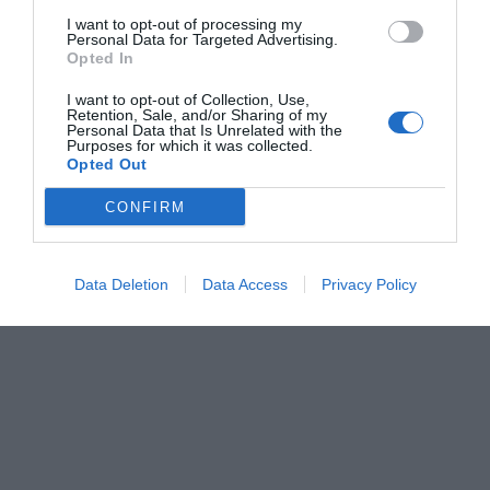
día odevolución del importe. La gran mayoría optó por
I want to opt-out of processing my
Personal Data for Targeted Advertising.
regresar otra jornada. Lapérdida económica se calcula en
Opted In
torno a los 5.000 €
I want to opt-out of Collection, Use,
Retention, Sale, and/or Sharing of my
La piscina de Peñalba sevio afectada por estos hechos
Personal Data that Is Unrelated with the
los días 7 y 28 de agosto. Aunque el cierre totalsólo se realizó
Purposes for which it was collected.
Opted Out
esta última jornada que afectó a la piscina grande.
CONFIRM
Data Deletion
Data Access
Privacy Policy