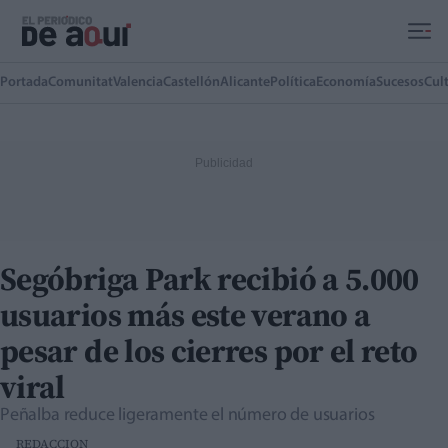
Ir al contenido principal
Portada
Comunitat
Valencia
Castellón
Alicante
Política
Economía
Sucesos
Cul
Segóbriga Park recibió a 5.000
usuarios más este verano a
pesar de los cierres por el reto
viral
Peñalba reduce ligeramente el número de usuarios
REDACCION