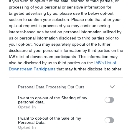
If you wish to opt-out of the sale, sharing to third parties, or
processing of your personal or sensitive information for
targeted advertising by us, please use the below opt-out
section to confirm your selection. Please note that after your
opt-out request is processed you may continue seeing
interest-based ads based on personal information utilized by
us or personal information disclosed to third parties prior to
your opt-out. You may separately opt-out of the further
disclosure of your personal information by third parties on the
IAB’s list of downstream participants. This information may
also be disclosed by us to third parties on the
IAB’s List of
Downstream Participants
that may further disclose it to other
third parties.
Personal Data Processing Opt Outs
I want to opt-out of the Sharing of my
personal data.
El complejo acuáticoSegóbriga Park se ha visto obligado
Opted In
a cerrar sus instalaciones los días 24 y 31de julio y el 28 de
I want to opt-out of the Sale of my
agosto. Cierre que afectó a unas 1.000 personas a los quese
Personal Data.
Opted In
les ofreció la posibilidad de cambiar sus entradas para otro