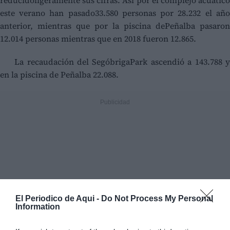
reducidoligeramente sus cifras. Así por el complejo acuático
este verano han pasado33.580 personas por 28.232 el año
anterior, mientras que por la piscina dePeñalba pasaron
12.014 personas mientras que en 2018 fueron 12.865.
La recaudación del SegóbrigaPark ascendió a 143.788 y
en la piscina de Peñalba 22.088.
El Periodico de Aqui -
Do Not Process My Personal
Information