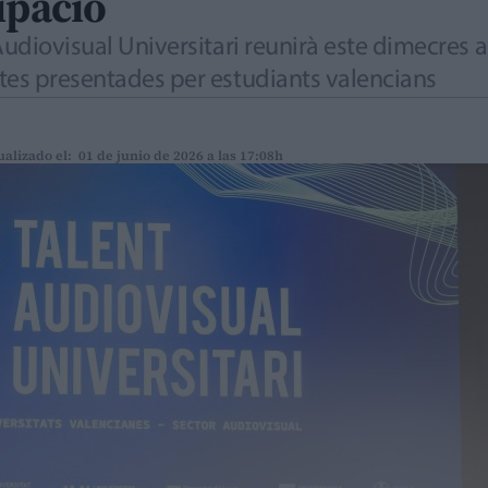
ipació
 Audiovisual Universitari reunirà este dimecres
tes presentades per estudiants valencians
ualizado el: 01 de junio de 2026 a las 17:08h