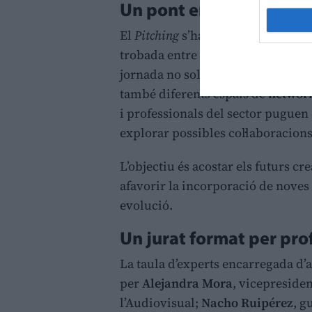
Un pont entre la univers
El
Pitching
s’ha consolidat amb el
trobada entre l’àmbit universitari
jornada no sols inclourà la defens
també diferents espais de
networ
i professionals del sector puguen 
explorar possibles col·laboracions
L’objectiu és acostar els futurs cr
afavorir la incorporació de noves 
evolució.
Un jurat format per pro
La taula d’experts encarregada d’
per
Alejandra Mora
, vicepreside
l’Audiovisual;
Nacho Ruipérez
, g