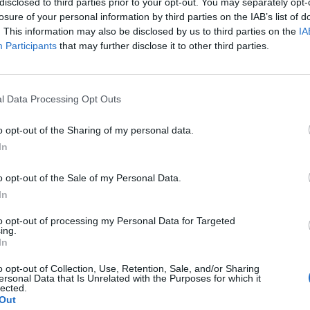
disclosed to third parties prior to your opt-out. You may separately opt-
l
Talent Audiovisual
losure of your personal information by third parties on the IAB’s list of
s Valencianes-Sector Audiovisual
, que
. This information may also be disclosed by us to third parties on the
IA
de participació. La convocatòria ha
Participants
that may further disclose it to other third parties.
 256 estudiants col·laboradors
, la dada més
a esta iniciativa impulsada conjuntament amb
l Data Processing Opt Outs
o opt-out of the Sharing of my personal data.
la seua
huitena edició
, tindrà lloc
In
agna del Campus de Gandia de la Universitat
naran cita els
deu projectes seleccionats
per a
o opt-out of the Sale of my Personal Data.
nt d’un jurat integrat per professionals del
In
to opt-out of processing my Personal Data for Targeted
ing.
In
scollits per la comissió organitzadora entre
34
t criteris com
l’originalitat, la qualitat
o opt-out of Collection, Use, Retention, Sale, and/or Sharing
ersonal Data that Is Unrelated with the Purposes for which it
 o la viabilitat de les propostes
.
lected.
Out