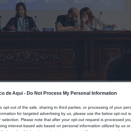
urant una de les edicions del Talent Audiovisual Universitari. / À Punt
co de Aqui -
Do Not Process My Personal Information
fuente preferida de Google de forma gratuita.
to opt-out of the sale, sharing to third parties, or processing of your per
formation for targeted advertising by us, please use the below opt-out s
r selection. Please note that after your opt-out request is processed y
 el talent emergent del sector audiovisual
eing interest-based ads based on personal information utilized by us or