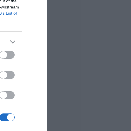
out of the
 downstream
B’s List of