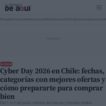
Ir al contenido principal
Portada
Comunitat
Valencia
Castellón
Alicante
Política
Economía
Sucesos
Cul
SOCIEDAD
Cyber Day 2026 en Chile: fechas,
categorías con mejores ofertas y
cómo prepararte para comprar
bien
Del 1 al 3 de junio, cientos de marcas y tiendas online