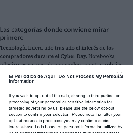
Las categorías donde conviene mirar
primero
Tecnología lidera año tras año el interés de los
compradores durante el Cyber Day.
Notebooks,
televisores y smartphones suelen registrar rebajas
relevantes, especialmente en modelos del año anterior
El Periodico de Aqui -
Do Not Process My Personal
que las tiendas buscan rotar. Dentro de esta categoría,
Information
los
audifonos inalambricos
son uno de los artículos
If you wish to opt-out of the sale, sharing to third parties, or
más buscados: combinan precio accesible, alta
processing of your personal or sensitive information for
demanda y descuentos frecuentes de entre el 20% y el
targeted advertising by us, please use the below opt-out
40%, lo que los convierte en una compra segura
section to confirm your selection. Please note that after your
opt-out request is processed you may continue seeing
durante el evento.
interest-based ads based on personal information utilized by
us or personal information disclosed to third parties prior to