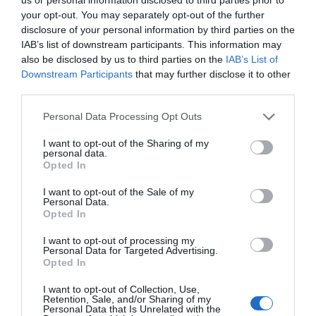
Los electrodomésticos para el hogar también
your opt-out. You may separately opt-out of the further
concentran mucha atención.
Lavadoras,
disclosure of your personal information by third parties on the
IAB’s list of downstream participants. This information may
refrigeradores, microondas y aspiradoras robóticas
also be disclosed by us to third parties on the
IAB’s List of
son productos donde el ahorro en términos absolutos
Downstream Participants
that may further disclose it to other
puede ser considerable. Si hay una renovación
third parties.
pendiente en casa, el Cyber Day es un buen momento
Personal Data Processing Opt Outs
para concretarla.
I want to opt-out of the Sharing of my
personal data.
Opted In
I want to opt-out of the Sale of my
Personal Data.
Opted In
I want to opt-out of processing my
Personal Data for Targeted Advertising.
Opted In
I want to opt-out of Collection, Use,
Retention, Sale, and/or Sharing of my
Personal Data that Is Unrelated with the