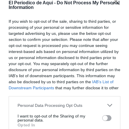
El Periodico de Aqui -
Do Not Process My Personal
tanto para quienes quieren mejorar su estado
Information
emocional como para quienes desean mantenerlo.
If you wish to opt-out of the sale, sharing to third parties, or
De “planes” a “mestre”
processing of your personal or sensitive information for
targeted advertising by us, please use the below opt-out
Con humor, reconoce también que durante la primera
section to confirm your selection. Please note that after your
etapa de su vida fue “muy [de] Planes”, en referencia a
opt-out request is processed you may continue seeing
su obsesión por organizarlo todo y vivir pendiente de
interest-based ads based on personal information utilized by
us or personal information disclosed to third parties prior to
objetivos. Ahora, afirma sentirse más “Mestre”, su
your opt-out. You may separately opt-out of the further
segundo apellido y también “maestro” en valenciano,
disclosure of your personal information by third parties on the
una etapa en la que prioriza enseñar, compartir y
IAB’s list of downstream participants. This information may
also be disclosed by us to third parties on the
IAB’s List of
disfrutar más del presente.
Downstream Participants
that may further disclose it to other
third parties.
Personal Data Processing Opt Outs
I want to opt-out of the Sharing of my
personal data.
Opted In