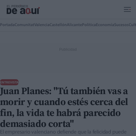
Ir al contenido principal
Portada
Comunitat
Valencia
Castellón
Alicante
Política
Economía
Sucesos
Cul
ENTREVISTA
Juan Planes: "Tú también vas a
morir y cuando estés cerca del
fin, la vida te habrá parecido
demasiado corta"
El empresario valenciano defiende que la felicidad puede