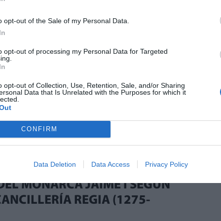
émica de Número de la RACV. Drª en
o opt-out of the Sale of my Personal Data.
In
sobre el rey Jaime I el Conquistador que
to opt-out of processing my Personal Data for Targeted
XXI, este estudio presenta una parte de ella
ing.
 centra, en parte de la Iconografía que se le
In
orca
por ser el primer Reino de su conquista,
o opt-out of Collection, Use, Retention, Sale, and/or Sharing
ersonal Data that Is Unrelated with the Purposes for which it
 infancia y Poblet lugar de su sepultura. Se
lected.
on la iconografía que posee Madrid en los
Out
acio Real y en el Museo del Prado.
CONFIRM
agón. Monarca. Monumentos
Data Deletion
Data Access
Privacy Policy
DEL MONARCA JAIME I SEGÚN
CANCILLERÍA REGIA (1275-