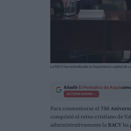
La RACV ha reivindicado la importancia capital de 
Añadir
El Periodico de Aquí
como 
ACTIVAR AHORA
Para conmemorar el
750 Anivers
conquistó el reino cristiano de Va
administrativamente la
RACV
ha 