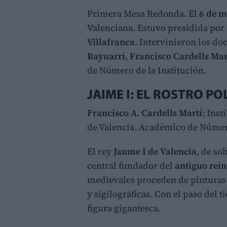
Primera Mesa Redonda. El
6 de 
Valenciana. Estuvo presidida por
Villafranca
. Intervinieron los do
Bayuarri
,
Francisco Cardells Ma
de Número de la Institución.
JAIME I: EL ROSTRO P
Francisco A. Cardells Martí
: Inst
de Valencia. Académico de Núme
El rey
Jaume I de Valencia
, de so
central fundador del
antiguo rei
medievales proceden de pinturas
y sigilográficas. Con el paso del
figura gigantesca.