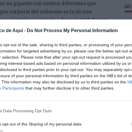
ser un gigante con rostros diferentes que
LO
en corporal del soberano es la de una
sa, ejemplar y prototipo de majestad. Por un
reino de una organización legislativa propia
.
co de Aqui -
Do Not Process My Personal Information
nó el modelo de caballero religioso y
eninsulares pasando como un caudillo
militar
to opt-out of the sale, sharing to third parties, or processing of your per
formation for targeted advertising by us, please use the below opt-out s
ando en este aspecto se muestra como una
r selection. Please note that after your opt-out request is processed y
estino providencialista hacia un triunfo
eing interest-based ads based on personal information utilized by us or
re de la patria valenciana asumiendo la
disclosed to third parties prior to your opt-out. You may separately opt-
losure of your personal information by third parties on the IAB’s list of
rio e incorporando sus emblemas personales al
. This information may also be disclosed by us to third parties on the
IA
Participants
that may further disclose it to other third parties.
n, Valencia, Militar, Santo, Imágenes.
l Data Processing Opt Outs
 I EL CONQUISTADOR EN EL
o opt-out of the Sharing of my personal data.
In