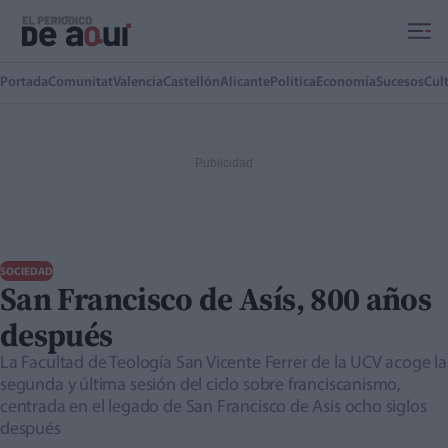
Ir al contenido principal
Portada
Comunitat
Valencia
Castellón
Alicante
Política
Economía
Sucesos
Cul
SOCIEDAD
San Francisco de Asís, 800 años
después
La Facultad de Teología San Vicente Ferrer de la UCV acoge la
segunda y última sesión del ciclo sobre franciscanismo,
centrada en el legado de San Francisco de Asís ocho siglos
después