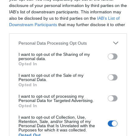
disclosure of your personal information by third parties on the
IAB’s list of downstream participants. This information may
also be disclosed by us to third parties on the
IAB’s List of
Downstream Participants
that may further disclose it to other
third parties.
Personal Data Processing Opt Outs
I want to opt-out of the Sharing of my
personal data.
Opted In
I want to opt-out of the Sale of my
Personal Data.
Opted In
I want to opt-out of processing my
Personal Data for Targeted Advertising.
Opted In
Preparar este acto ha supuesto un gran esfuerzo y
I want to opt-out of Collection, Use,
Retention, Sale, and/or Sharing of my
empeño por parte de
muchas personas
que han hecho
Personal Data that Is Unrelated with the
Purposes for which it was collected.
lo imposible por organizar este evento.
Opted Out