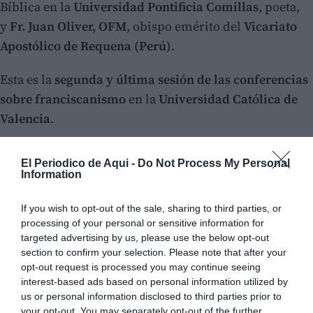
Bíblica en la
Universidad Pontificia Comillas
, poeta,
y
Fr. Juan Oliver, OFM
, obispo emérito del
Vicariato
Apostólico de Requena (Perú)
.
Esta es la
segunda y última sesión de las conferencias
sobre franciscanismo
en la
Universidad Católica de
Valencia
.
El Periodico de Aqui -
Do Not Process My Personal
Information
If you wish to opt-out of the sale, sharing to third parties, or
processing of your personal or sensitive information for
targeted advertising by us, please use the below opt-out
section to confirm your selection. Please note that after your
opt-out request is processed you may continue seeing
interest-based ads based on personal information utilized by
us or personal information disclosed to third parties prior to
your opt-out. You may separately opt-out of the further