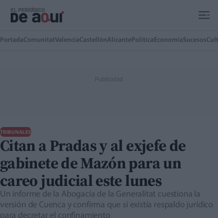
Ir al contenido principal
Portada
Comunitat
Valencia
Castellón
Alicante
Política
Economía
Sucesos
Cul
TRIBUNALES
Citan a Pradas y al exjefe de
gabinete de Mazón para un
careo judicial este lunes
Un informe de la Abogacía de la Generalitat cuestiona la
versión de Cuenca y confirma que sí existía respaldo jurídico
para decretar el confinamiento