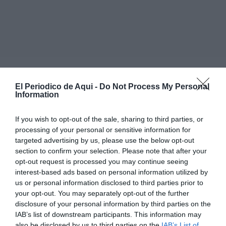
Tras conocerse estos mensajes, que fueron aportados a
la causa por la defensa de Salomé Pradas -investigada
El Periodico de Aqui -
Do Not Process My Personal
Information
en esta causa penal-, Cuenca fue citado a declarar por
segunda vez el 12 de diciembre. En esta
If you wish to opt-out of the sale, sharing to third parties, or
comparecencia, negó que transmitiese a Pradas
processing of your personal or sensitive information for
targeted advertising by us, please use the below opt-out
ninguna orden de Mazón y aclaró que su indicación
section to confirm your selection. Please note that after your
contraria al confinamiento tuvo su origen en una
opt-out request is processed you may continue seeing
consulta previa a la Abogacía de la Generalitat.
interest-based ads based on personal information utilized by
us or personal information disclosed to third parties prior to
your opt-out. You may separately opt-out of the further
Por este motivo, la jueza pidió -el 22 de diciembre- un
disclosure of your personal information by third parties on the
informe a la Abogacía de la Generalitat para conocer si
IAB’s list of downstream participants. This information may
algún alto cargo del Consell hizo alguna consulta
also be disclosed by us to third parties on the
IAB’s List of