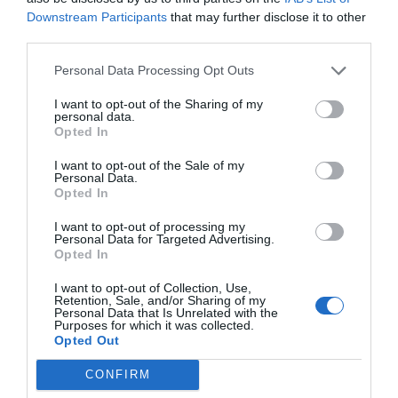
Downstream Participants
that may further disclose it to other
verbal o escrita sobre aquel episodio de inundaciones
third parties.
y barrancadas del 29 de octubre de 2024 que dejaron
230 víctimas mortales.
Personal Data Processing Opt Outs
I want to opt-out of the Sharing of my
personal data.
Opted In
I want to opt-out of the Sale of my
Personal Data.
Opted In
I want to opt-out of processing my
Personal Data for Targeted Advertising.
Opted In
I want to opt-out of Collection, Use,
Retention, Sale, and/or Sharing of my
Personal Data that Is Unrelated with the
Purposes for which it was collected.
Opted Out
CONFIRM