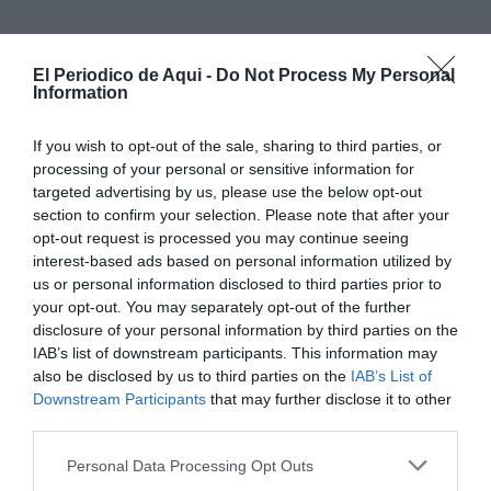
El Periodico de Aqui -
Do Not Process My Personal
Information
La organización contaba con un reparto claro de
funciones: algunos integrantes seleccionaban
If you wish to opt-out of the sale, sharing to third parties, or
objetivos, otros se encargaban de la logística y
processing of your personal or sensitive information for
targeted advertising by us, please use the below opt-out
vigilancia, mientras que un tercer grupo ejecutaba
section to confirm your selection. Please note that after your
directamente los robos. Tras cometer los asaltos, los
opt-out request is processed you may continue seeing
objetos robados eran trasladados a
dos joyerías
interest-based ads based on personal information utilized by
us or personal information disclosed to third parties prior to
situadas en Llíria y Madrid
, donde presuntamente
your opt-out. You may separately opt-out of the further
eran fundidos o introducidos en el mercado ilícito. La
disclosure of your personal information by third parties on the
investigación apunta además a que la banda ofrecía
IAB’s list of downstream participants. This information may
also be disclosed by us to third parties on the
IAB’s List of
apoyo logístico en España a otros delincuentes
Downstream Participants
that may further disclose it to other
llegados del extranjero.
third parties.
La operación culminó el pasado mes de abril, cuando
Personal Data Processing Opt Outs