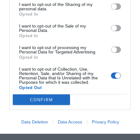
los sospechosos preparaban una nueva campaña
I want to opt-out of the Sharing of my
personal data.
delictiva. Las detenciones se realizaron en
Madrid (4),
Opted In
Alicante (5), Valencia (1), Guadalajara (1) y Logroño
I want to opt-out of the Sale of my
(2)
. A los arrestados se les imputan delitos de
Personal Data.
Opted In
pertenencia a grupo criminal, robos con fuerza,
falsedad documental, receptación y resistencia y
I want to opt-out of processing my
Personal Data for Targeted Advertising.
desobediencia
.
Opted In
I want to opt-out of Collection, Use,
Retention, Sale, and/or Sharing of my
Personal Data that Is Unrelated with the
Purposes for which it was collected.
Opted Out
CONFIRM
Data Deletion
Data Access
Privacy Policy