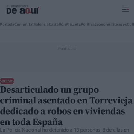
Ir al contenido principal
Portada
Comunitat
Valencia
Castellón
Alicante
Política
Economía
Sucesos
Cul
SUCESOS
Desarticulado un grupo
criminal asentado en Torrevieja
dedicado a robos en viviendas
en toda España
La Policía Nacional ha detenido a 13 personas, 8 de ellas en