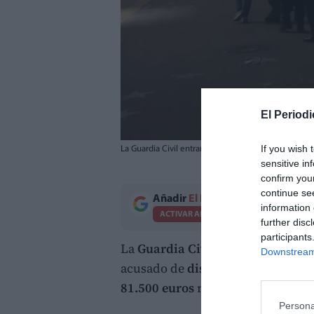
El Periodi
If you wish 
La Guardia Civil entrando al domicilio del detenido
sensitive in
confirm you
continue se
Añadir
El Periodico de Aquí
como 
information 
ACTIVAR AHORA
further disc
participants
La
Guardia Civil
ha detenido en
E
Downstream 
acusado de
distribuir marihuana 
81.500 euros
mediante transferenc
Persona