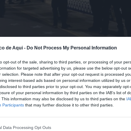
co de Aqui -
Do Not Process My Personal Information
to opt-out of the sale, sharing to third parties, or processing of your per
formation for targeted advertising by us, please use the below opt-out s
r selection. Please note that after your opt-out request is processed y
eing interest-based ads based on personal information utilized by us or
fuente preferida de Google de forma gratuita.
disclosed to third parties prior to your opt-out. You may separately opt-
losure of your personal information by third parties on the IAB’s list of
. This information may also be disclosed by us to third parties on the
IA
l Puig de Santa María
a un hombre de 31 años
Participants
that may further disclose it to other third parties.
en patinete eléctrico
y de
blanquear más de
ias realizadas a través de
Bizum
.
l Data Processing Opt Outs