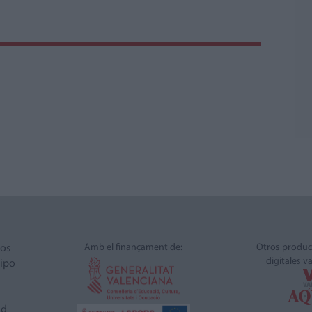
Amb el finançament de:
Otros produc
ros
digitales v
ipo
ad