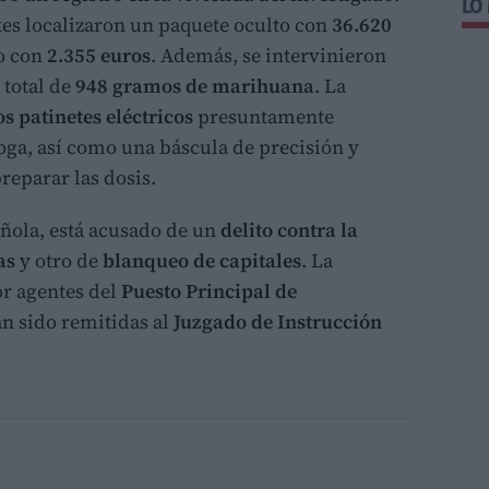
LO
tes localizaron un paquete oculto con
36.620
o con
2.355 euros
. Además, se intervinieron
 total de
948 gramos de marihuana
. La
os patinetes eléctricos
presuntamente
roga, así como una báscula de precisión y
reparar las dosis.
añola, está acusado de un
delito contra la
as
y otro de
blanqueo de capitales
. La
or agentes del
Puesto Principal de
an sido remitidas al
Juzgado de Instrucción