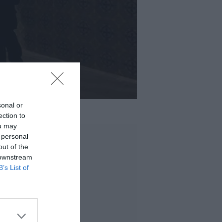
sonal or
ection to
ou may
 personal
out of the
 downstream
B’s List of