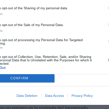
s de 2025, cuando los agentes detectaron a un
o opt-out of the Sharing of my personal data.
inua distintas zonas del municipio utilizando
In
 trayectos comenzaban y terminaban en su
spechas de los investigadores sobre una
o opt-out of the Sale of my Personal Data.
ga a domicilio
. Los seguimientos realizados
In
 comprobar que el sospechoso realizaba
to opt-out of processing my Personal Data for Targeted
ectuar entregas y, posteriormente, acudía a
ing.
In
a dinero en efectivo correspondiente a los
o opt-out of Collection, Use, Retention, Sale, and/or Sharing
ersonal Data that Is Unrelated with the Purposes for which it
lected.
Out
nalizaron tanto su actividad laboral como sus
do un posible delito de
blanqueo de capitales
CONFIRM
gas. La investigación concluyó que el detenido
o un total de
81.529,43 euros
procedentes de
Data Deletion
Data Access
Privacy Policy
bo un registro en la vivienda del investigado.