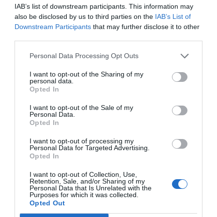
IAB’s list of downstream participants. This information may
also be disclosed by us to third parties on the
IAB’s List of
La menor facilitó la descripción y, junto al testimonio
Downstream Participants
that may further disclose it to other
de una compañera que había presenciado los hechos,
third parties.
el director localizó al sospechoso en el interior del
Personal Data Processing Opt Outs
centro, quien trató de
huir a pie
. Sin embargo, los
trabajadores de una obra cercana lo retuvieron hasta
I want to opt-out of the Sharing of my
personal data.
que llegaron los agentes de policía.
Opted In
I want to opt-out of the Sale of my
Personal Data.
Opted In
I want to opt-out of processing my
Personal Data for Targeted Advertising.
Opted In
I want to opt-out of Collection, Use,
Retention, Sale, and/or Sharing of my
Personal Data that Is Unrelated with the
Purposes for which it was collected.
Opted Out