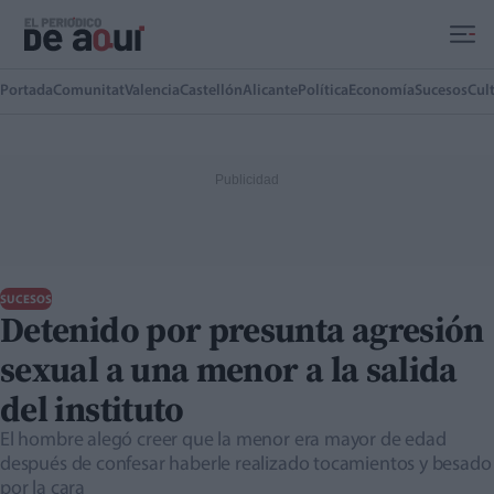
Ir al contenido principal
Portada
Comunitat
Valencia
Castellón
Alicante
Política
Economía
Sucesos
Cul
SUCESOS
Detenido por presunta agresión
sexual a una menor a la salida
del instituto
El hombre alegó creer que la menor era mayor de edad
después de confesar haberle realizado tocamientos y besado
por la cara