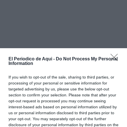
El Periodico de Aqui -
Do Not Process My Personal
Information
If you wish to opt-out of the sale, sharing to third parties, or
processing of your personal or sensitive information for
targeted advertising by us, please use the below opt-out
section to confirm your selection. Please note that after your
Los hechos ocurrieron el
martes a las 13:20
cuando la
opt-out request is processed you may continue seeing
interest-based ads based on personal information utilized by
alumna dio la voz de alarma al director del instituto y
us or personal information disclosed to third parties prior to
avisó de que la habían abordado en la puerta y le
your opt-out. You may separately opt-out of the further
habían realizado
tocamientos y besado en la cara
.
disclosure of your personal information by third parties on the