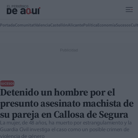
Ir al contenido principal
Portada
Comunitat
Valencia
Castellón
Alicante
Política
Economía
Sucesos
Cul
SUCESOS
Detenido un hombre por el
presunto asesinato machista de
su pareja en Callosa de Segura
La mujer, de 48 años, ha muerto por estrangulamiento y la
Guardia Civil investiga el caso como un posible crimen de
violencia de género