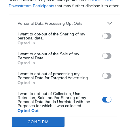
Downstream Participants
that may further disclose it to other
third parties.
Personal Data Processing Opt Outs
I want to opt-out of the Sharing of my
personal data.
Opted In
De confirmarse oficialmente el crimen como un caso
I want to opt-out of the Sale of my
Personal Data.
de
violencia machista
, serían
23 las mujeres
Opted In
asesinadas por sus parejas o exparejas en España en
I want to opt-out of processing my
lo que va de 2026
y
1.364 desde que comenzaron los
Personal Data for Targeted Advertising.
Opted In
registros oficiales en 2003
.
I want to opt-out of Collection, Use,
El detenido ha confesado el crimen
Retention, Sale, and/or Sharing of my
Personal Data that Is Unrelated with the
Purposes for which it was collected.
El hombre detenido
ha confesado haber acabado con
Opted Out
la vida de su pareja y ha asegurado ante los
CONFIRM
investigadores que la
estranguló tras una discusión
,