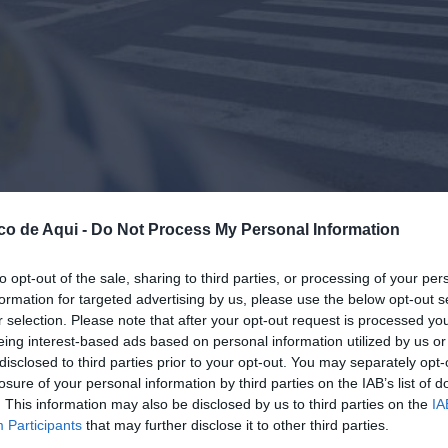
co de Aqui -
Do Not Process My Personal Information
to opt-out of the sale, sharing to third parties, or processing of your per
formation for targeted advertising by us, please use the below opt-out s
r selection. Please note that after your opt-out request is processed y
de esta mañana después de haber sido atropellada cuando cruzaba un paso de peat
eing interest-based ads based on personal information utilized by us or
n la imagen agentes de atestados de la Policía Local de Valencia junto al camión en
disclosed to third parties prior to your opt-out. You may separately opt-
losure of your personal information by third parties on the IAB’s list of
. This information may also be disclosed by us to third parties on the
IA
fuente preferida de Google de forma gratuita.
Participants
that may further disclose it to other third parties.