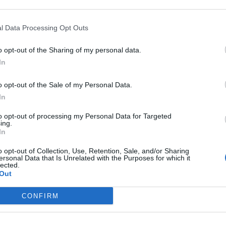
 mortalmente a primera hora de este viernes
l Data Processing Opt Outs
a y que ha dado positivo por drogas ha
 mismo, según ha informado la Policía Local.
o opt-out of the Sharing of my personal data.
In
lo en la calle Valle de la Ballestera, ha sido
dad Judicial acusado de un presunto delito de
o opt-out of the Sale of my Personal Data.
In
y otro contra la seguridad vial por conducir
ún las mismas fuentes.
to opt-out of processing my Personal Data for Targeted
ing.
In
que sigue con la investigación para
o opt-out of Collection, Use, Retention, Sale, and/or Sharing
pello mortal, que se ha producido a las 6:49
ersonal Data that Is Unrelated with the Purposes for which it
lected.
r un paso de peatones con el semáforo en
Out
 de reparto, que tenía el semáforo en ámbar,
do que no la ha visto.
CONFIRM
 las pruebas de alcohol y drogas, que han