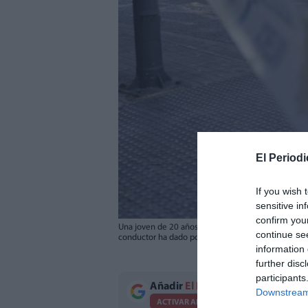
El Periodi
If you wish 
sensitive in
confirm you
Una joven de 20 años ha fallecido a primera hora 
continue se
conductor ha dado positivo en cannabis y cocaína. E
information 
further disc
participants
Añadir
El Periodico de Aquí
como 
Downstream 
ACTIVAR AHORA