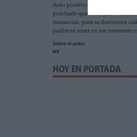
dado positivo en consumo de cann
precisado que no se puede afirmar
sustancias, pues se desconoce cu
pudieran tener en ese momento e
Sobre el autor
EFE
HOY EN PORTADA