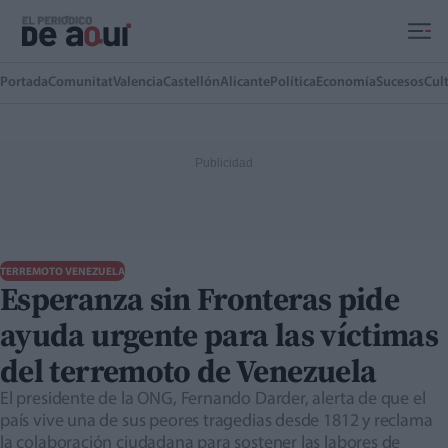
Ir al contenido principal
Portada
Comunitat
Valencia
Castellón
Alicante
Política
Economía
Sucesos
Cul
TERREMOTO VENEZUELA
Esperanza sin Fronteras pide
ayuda urgente para las víctimas
del terremoto de Venezuela
El presidente de la ONG, Fernando Darder, alerta de que el
país vive una de sus peores tragedias desde 1812 y reclama
la colaboración ciudadana para sostener las labores de