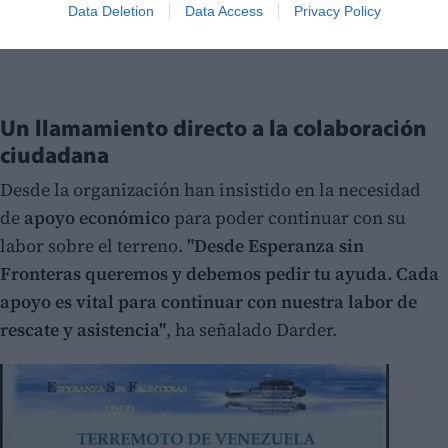
Data Deletion
Data Access
Privacy Policy
Un llamamiento directo a la colaboración
ciudadana
Desde la organización han insistido en la necesidad
de
apoyo económico
para poder continuar con su
labor sobre el terreno.
"Desde Esperanza sin
Fronteras queremos y debemos pedir tu ayuda. Cada
apoyo es vital para continuar con nuestra labor de
rescate y asistencia"
, ha señalado Darder.