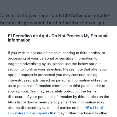
A fecha de hoy, se reportan
1.430 fallecidos
y
3.360
heridos de gravedad
. Darder ha advertido de que
la
escasez de maquinaria pesada y de recursos
El Periodico de Aqui -
Do Not Process My Personal
humanos
está dificultando enormemente las labores
Information
de rescate, hasta el punto de que el país vive
"una de
sus peores tragedias desde abril de 1812"
.
If you wish to opt-out of the sale, sharing to third parties, or
processing of your personal or sensitive information for
Ante esta grave crisis humanitaria, el presidente de la
targeted advertising by us, please use the below opt-out
section to confirm your selection. Please note that after your
ONG ha destacado la respuesta solidaria que se ha
opt-out request is processed you may continue seeing
generado tanto dentro como fuera de Venezuela:
"El
interest-based ads based on personal information utilized by
pueblo venezolano y miles de voluntarios de casi 15
us or personal information disclosed to third parties prior to
your opt-out. You may separately opt-out of the further
países se han unido en solidaridad"
.
disclosure of your personal information by third parties on the
IAB’s list of downstream participants. This information may
also be disclosed by us to third parties on the
IAB’s List of
Downstream Participants
that may further disclose it to other