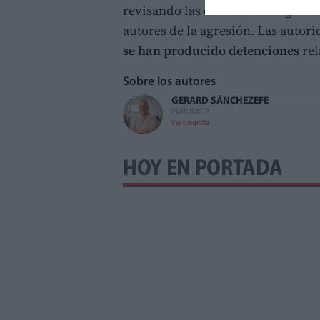
revisando las cámaras de seguridad
autores de la agresión. Las autor
se han producido detenciones
rel
Sobre los autores
GERARD SÁNCHEZ
EFE
PERIODISTA
Ver biografía
HOY EN PORTADA