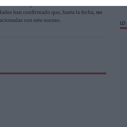
 de la zona para identificar al autor o
idades han confirmado que, hasta la fecha,
no
acionadas con este suceso.
LO