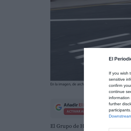
El Periodi
If you wish 
sensitive in
En la imagen, de archivo, una ambulancia llega al H
confirm you
continue se
information 
further disc
Añadir
El Periodico de Aquí
como 
participants
ACTIVAR AHORA
Downstream 
El Grupo de Homicidios de la
Pol