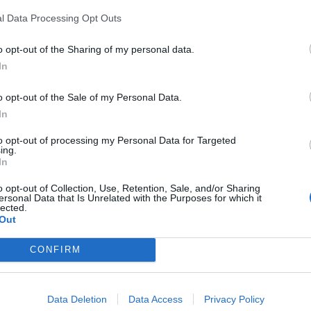
s del
apuñalamiento de un joven de 21 años
l Data Processing Opt Outs
l pasado lunes en la
avenida Blasco Ibáñez
 fuentes de la Jefatura Superior de Policía de
o opt-out of the Sharing of my personal data.
In
or de la
1:00 horas de la madrugada
en la
o opt-out of the Sale of my Personal Data.
In
la capital. La víctima recibió una agresión
un
neumotórax
. Debido a la proximidad del
to opt-out of processing my Personal Data for Targeted
ing.
acuado de urgencia y atendido en el
Hospital
In
o opt-out of Collection, Use, Retention, Sale, and/or Sharing
ersonal Data that Is Unrelated with the Purposes for which it
oliciales basándose en los informes de los
lected.
Out
a gravedad de la herida torácica provocada por
 peligro
y se encuentra estable.
CONFIRM
 Grupo de Homicidios se encuentran
tes, tomando declaración a posibles testigos y
Data Deletion
Data Access
Privacy Policy