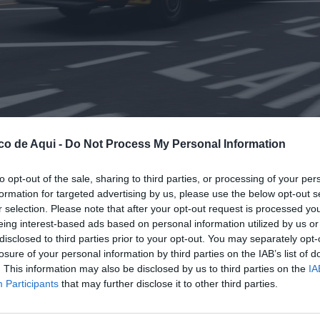
co de Aqui -
Do Not Process My Personal Information
to opt-out of the sale, sharing to third parties, or processing of your per
formation for targeted advertising by us, please use the below opt-out s
ospital Clínico de València.
//
EFE/Kai Försterling
r selection. Please note that after your opt-out request is processed y
eing interest-based ads based on personal information utilized by us or
disclosed to third parties prior to your opt-out. You may separately opt-
losure of your personal information by third parties on the IAB’s list of
fuente preferida de Google de forma gratuita.
. This information may also be disclosed by us to third parties on the
IA
Participants
that may further disclose it to other third parties.
icía Nacional
ha abierto una investigación