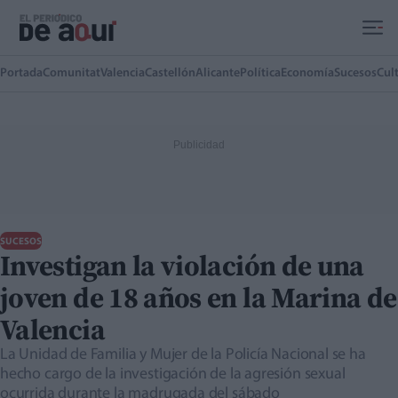
Ir al contenido principal
Portada
Comunitat
Valencia
Castellón
Alicante
Política
Economía
Sucesos
Cul
SUCESOS
Investigan la violación de una
joven de 18 años en la Marina de
Valencia
La Unidad de Familia y Mujer de la Policía Nacional se ha
hecho cargo de la investigación de la agresión sexual
ocurrida durante la madrugada del sábado