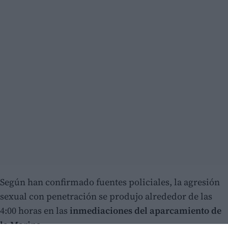
Según han confirmado fuentes policiales, la agresión
sexual con penetración se produjo alrededor de las
4:00 horas en las
inmediaciones del aparcamiento de
la Marina
.