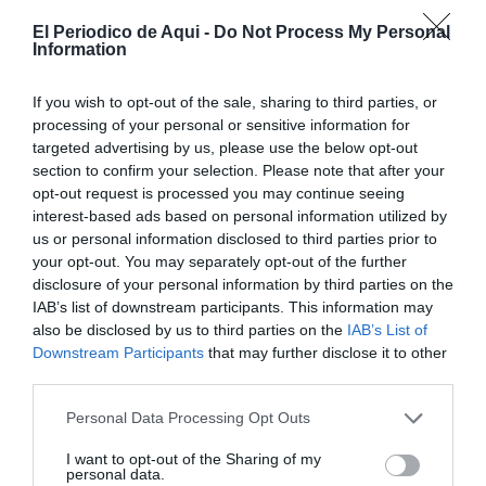
El Periodico de Aqui -
Do Not Process My Personal
La investigación ha sido asumida por la Unidad de
Information
Familia y Mujer (UFAM) de la Policía Nacional,
especializada en delitos relacionados con violencia
If you wish to opt-out of the sale, sharing to third parties, or
processing of your personal or sensitive information for
sexual y violencia de género.
targeted advertising by us, please use the below opt-out
section to confirm your selection. Please note that after your
opt-out request is processed you may continue seeing
interest-based ads based on personal information utilized by
us or personal information disclosed to third parties prior to
your opt-out. You may separately opt-out of the further
disclosure of your personal information by third parties on the
IAB’s list of downstream participants. This information may
also be disclosed by us to third parties on the
IAB’s List of
Downstream Participants
that may further disclose it to other
third parties.
Personal Data Processing Opt Outs
I want to opt-out of the Sharing of my
personal data.