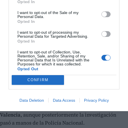
Opted In
I want to opt-out of the Sale of my
Personal Data.
Opted In
I want to opt-out of processing my
Personal Data for Targeted Advertising.
Opted In
I want to opt-out of Collection, Use,
Retention, Sale, and/or Sharing of my
Personal Data that Is Unrelated with the
Purposes for which it was collected.
Opted Out
CONFIRM
Los primeros agentes en acudir al lugar tras la
Data Deletion
Data Access
Privacy Policy
denuncia fueron efectivos de la
Policía Local de
Valencia
, aunque posteriormente la investigación
pasó a manos de la Policía Nacional.