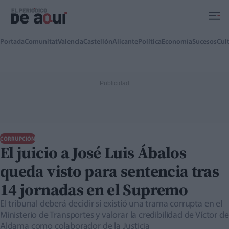
Ir al contenido principal
Portada
Comunitat
Valencia
Castellón
Alicante
Política
Economía
Sucesos
Cul
CORRUPCIÓN
El juicio a José Luis Ábalos
queda visto para sentencia tras
14 jornadas en el Supremo
El tribunal deberá decidir si existió una trama corrupta en el
Ministerio de Transportes y valorar la credibilidad de Víctor de
Aldama como colaborador de la Justicia