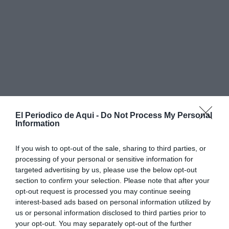
Ahora, los siete magistrados del alto tribunal deberán
El Periodico de Aqui -
Do Not Process My Personal
Information
deliberar y redactar una sentencia para la que
no
existe un plazo concreto
, aunque distintas fuentes
If you wish to opt-out of the sale, sharing to third parties, or
apuntan a que podría conocerse en aproximadamente
processing of your personal or sensitive information for
un mes o mes y medio.
targeted advertising by us, please use the below opt-out
section to confirm your selection. Please note that after your
opt-out request is processed you may continue seeing
Uno de los principales puntos que deberá aclarar la
interest-based ads based on personal information utilized by
resolución judicial será si existió realmente una
us or personal information disclosed to third parties prior to
organización criminal para favorecer adjudicaciones
your opt-out. You may separately opt-out of the further