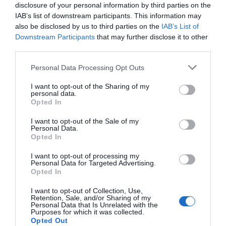
disclosure of your personal information by third parties on the
de
contratos de mascarillas
en plena pandemia. La
IAB’s list of downstream participants. This information may
Fiscalía sostiene que había un acuerdo
“cerrado y
also be disclosed by us to third parties on the
IAB’s List of
privilegiado”
entre los acusados para beneficiar a
Downstream Participants
that may further disclose it to other
third parties.
empresas vinculadas a Aldama.
Personal Data Processing Opt Outs
I want to opt-out of the Sharing of my
personal data.
Opted In
I want to opt-out of the Sale of my
Personal Data.
Opted In
I want to opt-out of processing my
Personal Data for Targeted Advertising.
Opted In
I want to opt-out of Collection, Use,
Retention, Sale, and/or Sharing of my
Personal Data that Is Unrelated with the
Purposes for which it was collected.
Opted Out