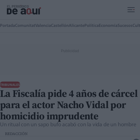
Ir al contenido principal
Portada
Comunitat
Valencia
Castellón
Alicante
Política
Economía
Sucesos
Cul
TRIBUNALES
La Fiscalía pide 4 años de cárcel
para el actor Nacho Vidal por
homicidio imprudente
Un ritual con un sapo bufo acabó con la vida de un hombre
REDACCIÓN