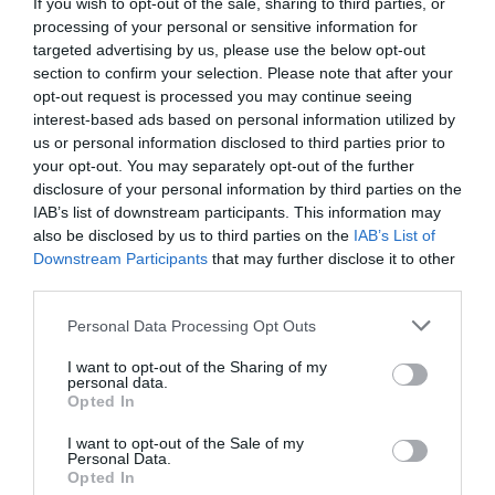
If you wish to opt-out of the sale, sharing to third parties, or
Las acusaciones sostienen que mientras se llevaba a
processing of your personal or sensitive information for
targeted advertising by us, please use the below opt-out
cabo el ritual, en el que participaron los tres acusados,
section to confirm your selection. Please note that after your
el fotógrafo comenzó a tambalearse y se desplomó de
opt-out request is processed you may continue seeing
forma brusca al suelo, según se puede ver en una
interest-based ads based on personal information utilized by
us or personal information disclosed to third parties prior to
grabación de vídeo, que refleja que apenas pasaron 24
your opt-out. You may separately opt-out of the further
segundos de la ingesta de la sustancia hasta que
disclosure of your personal information by third parties on the
empezaron las convulsiones.
IAB’s list of downstream participants. This information may
also be disclosed by us to third parties on the
IAB’s List of
Downstream Participants
that may further disclose it to other
La acusación afirma que Vidal continuó el ceremonial,
third parties.
pese a que el protagonista seguía inconsciente, con
Personal Data Processing Opt Outs
temblor corporal y dificultad respiratoria, y sostiene
que no llamaron a los servicios sanitarios hasta
I want to opt-out of the Sharing of my
personal data.
transcurridos veinte minutos.
Opted In
I want to opt-out of the Sale of my
Personal Data.
Opted In