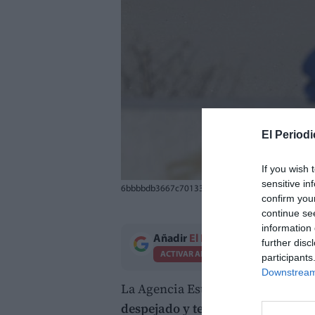
El Periodi
If you wish 
sensitive in
6bbbbdb3667c70133311ca8c96ab218097a846a
confirm you
continue se
information 
Añadir
El Periodico de Aquí
como 
further disc
ACTIVAR AHORA
participants
Downstream 
La Agencia Estatal de Meteorolog
despejado y temperaturas máxim