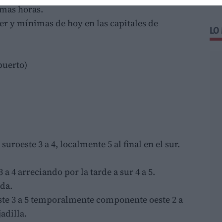
imas horas.
er y mínimas de hoy en las capitales de
LO
puerto)
suroeste 3 a 4, localmente 5 al final en el sur.
 a 4 arreciando por la tarde a sur 4 a 5.
da.
este 3 a 5 temporalmente componente oeste 2 a
adilla.