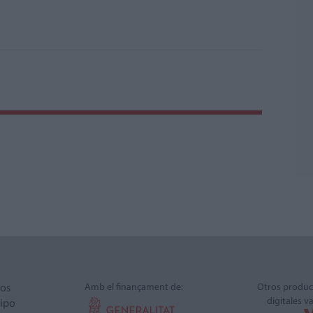
Amb el finançament de:
Otros produc
ros
digitales v
ipo