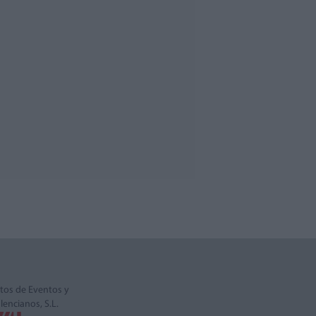
tos de Eventos y
alencianos, S.L.