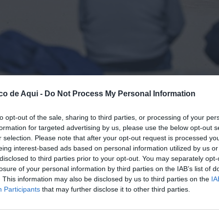
co de Aqui -
Do Not Process My Personal Information
to opt-out of the sale, sharing to third parties, or processing of your per
formation for targeted advertising by us, please use the below opt-out s
dw
//
EFE
r selection. Please note that after your opt-out request is processed y
eing interest-based ads based on personal information utilized by us or
disclosed to third parties prior to your opt-out. You may separately opt-
fuente preferida de Google de forma gratuita.
losure of your personal information by third parties on the IAB’s list of
. This information may also be disclosed by us to third parties on the
IA
Participants
that may further disclose it to other third parties.
ía (Aemet) anuncia para este lunes
cielo
as en ascenso
en el litoral norte de Valencia y