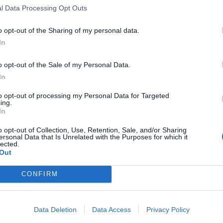
en el resto.
l Data Processing Opt Outs
intervalos de nubes bajas y
bancos de niebla
o opt-out of the Sharing of my personal data.
ia
por la mañana y de nubes de evolución
In
Castellón por la tarde, y el viento soplará flojo
 en el litoral norte de Valencia, y girará a
o opt-out of the Sale of my Personal Data.
In
astellón y de Alicante
al mediodía, donde será
to opt-out of processing my Personal Data for Targeted
ing.
mbién se prevé un ascenso en el sur de
In
el resto.
o opt-out of Collection, Use, Retention, Sale, and/or Sharing
ta a chubascos acompañados de tormenta y
ersonal Data that Is Unrelated with the Purposes for which it
lected.
or la tarde, mientras que por la mañana el
Out
ntará a intervalos nubosos de evolución
CONFIRM
cambios y el
viento será flojo
de dirección
 a componente sur en Castellón y Alicante, a
Data Deletion
Data Access
Privacy Policy
a este en el litoral de Valencia al mediodía;