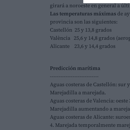
girará a noroeste en general a últ
Las temperaturas máximas
de ay
provincia son las siguientes:
Castellón 25 y 13,8 grados
València 25,6 y 14,8 grados (aero
Alicante 23,6 y 14,4 grados
Predicción marítima
----------------------------
Aguas costeras de Castellón: sur y 
Marejadilla a marejada.
Aguas costeras de Valencia: oeste 3
Marejadilla aumentando a mareja
Aguas costeras de Alicante: suro
4. Marejada temporalmente marej