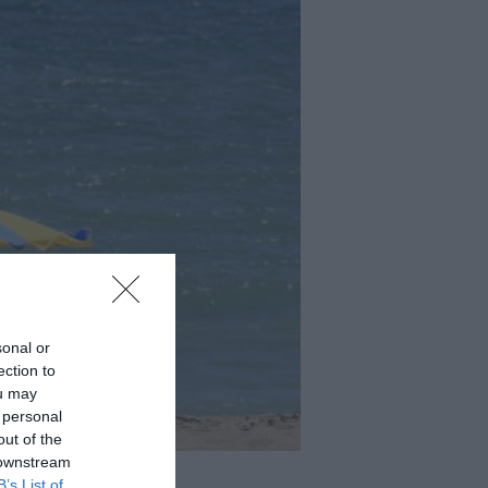
sonal or
ection to
ou may
 personal
out of the
 downstream
B’s List of