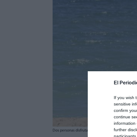
El Periodi
If you wish 
sensitive in
confirm you
continue se
information 
further disc
Dos personas disfrutan del buen tiempo en la playa 
participants