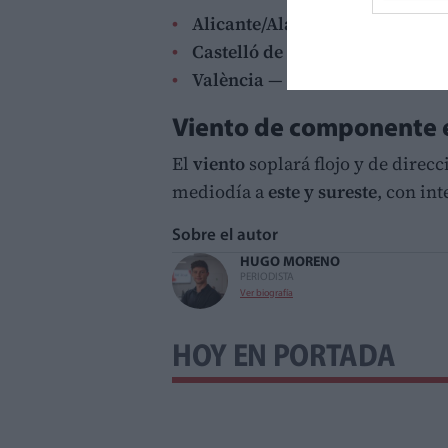
Alicante/Alacant
— Mínima:
21
Castelló de la Plana
— Mínima
València
— Mínima:
19°
/ Máxi
Viento de componente e
El
viento
soplará flojo y de direc
mediodía a
este y sureste
, con in
Sobre el autor
HUGO MORENO
PERIODISTA
Ver biografía
HOY EN PORTADA