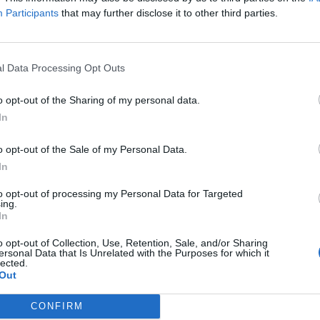
Participants
that may further disclose it to other third parties.
fuente preferida de Google de forma gratuita.
l Data Processing Opt Outs
en la
Comunitat Valenciana
vendrá marcada
o opt-out of the Sharing of my personal data.
jado
, con nubosidad de evolución diurna en
In
orte. No se esperan fenómenos meteorológicos
res provincias.
o opt-out of the Sale of my Personal Data.
In
ntendrán sin cambios o con un ligero
to opt-out of processing my Personal Data for Targeted
 descenderán en la mitad sur de Alicante
y
ing.
In
del territorio.
o opt-out of Collection, Use, Retention, Sale, and/or Sharing
con descenso en el sur de
ersonal Data that Is Unrelated with the Purposes for which it
lected.
Out
pitales de provincia son:
CONFIRM