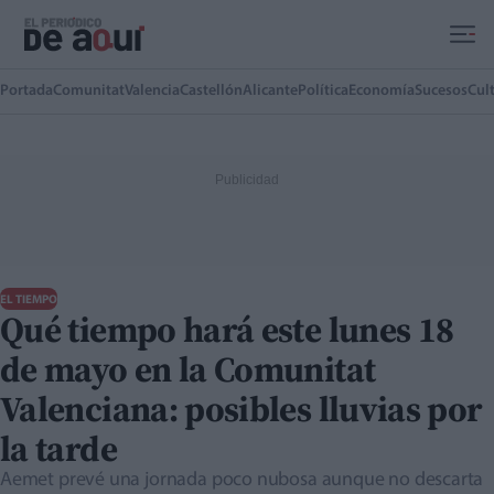
Ir al contenido principal
Portada
Comunitat
Valencia
Castellón
Alicante
Política
Economía
Sucesos
Cul
EL TIEMPO
Qué tiempo hará este lunes 18
de mayo en la Comunitat
Valenciana: posibles lluvias por
la tarde
Aemet prevé una jornada poco nubosa aunque no descarta