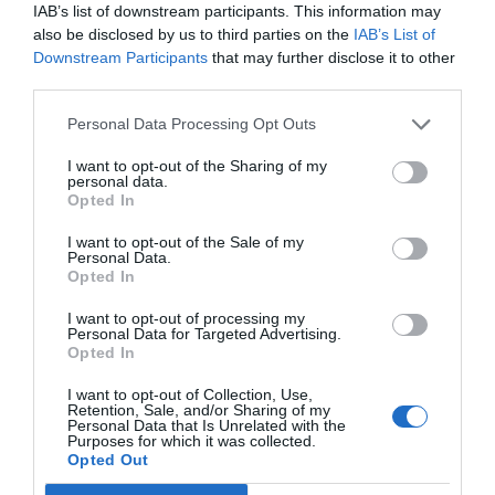
IAB’s list of downstream participants. This information may
also be disclosed by us to third parties on the
IAB’s List of
Aemet no descarta además
precipitaciones aisladas
Downstream Participants
that may further disclose it to other
en otros puntos del interior e incluso en algunas zonas
third parties.
del litoral valenciano.
Personal Data Processing Opt Outs
Pese a ello, no hay activados avisos meteorológicos
I want to opt-out of the Sharing of my
personal data.
para este lunes en la Comunitat Valenciana.
Opted In
I want to opt-out of the Sale of my
Personal Data.
Opted In
I want to opt-out of processing my
Personal Data for Targeted Advertising.
Opted In
I want to opt-out of Collection, Use,
Retention, Sale, and/or Sharing of my
Personal Data that Is Unrelated with the
Purposes for which it was collected.
Opted Out