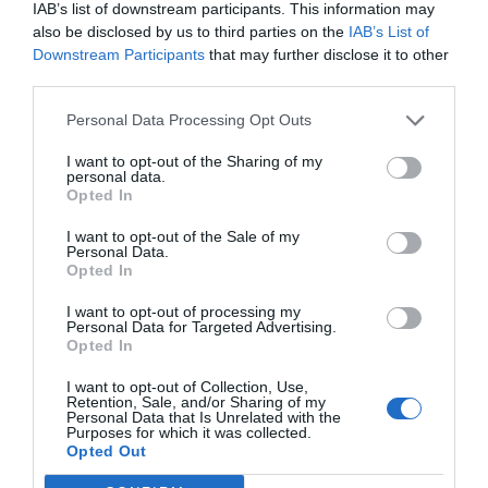
IAB’s list of downstream participants. This information may
also be disclosed by us to third parties on the
IAB’s List of
Downstream Participants
that may further disclose it to other
La situación meteorológica mantiene activado este
third parties.
sábado el aviso amarillo por lluvias y tormentas en
Personal Data Processing Opt Outs
prácticamente toda la Comunitat Valenciana. En el
litoral sur de Valencia
y el litoral norte de Alicante se
I want to opt-out of the Sharing of my
personal data.
esperan precipitaciones de hasta 30 litros por metro
Opted In
cuadrado en una hora y acumulados que podrían
I want to opt-out of the Sale of my
alcanzar los 60 litros en doce horas.
Personal Data.
Opted In
La alerta en estas zonas permanecerá activa
hasta las
I want to opt-out of processing my
Personal Data for Targeted Advertising.
15:59 horas
de este sábado y podría ir acompañada de
Opted In
tormentas intensas.
I want to opt-out of Collection, Use,
Retention, Sale, and/or Sharing of my
Personal Data that Is Unrelated with the
Purposes for which it was collected.
Opted Out