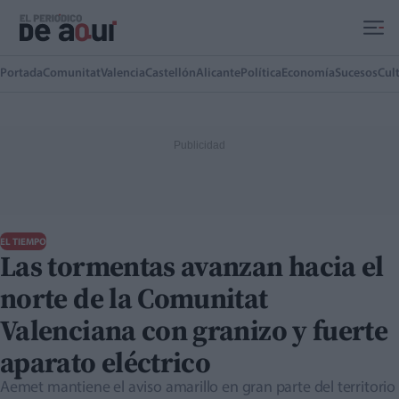
Ir al contenido principal
Portada
Comunitat
Valencia
Castellón
Alicante
Política
Economía
Sucesos
Cul
EL TIEMPO
Las tormentas avanzan hacia el
norte de la Comunitat
Valenciana con granizo y fuerte
aparato eléctrico
Aemet mantiene el aviso amarillo en gran parte del territorio